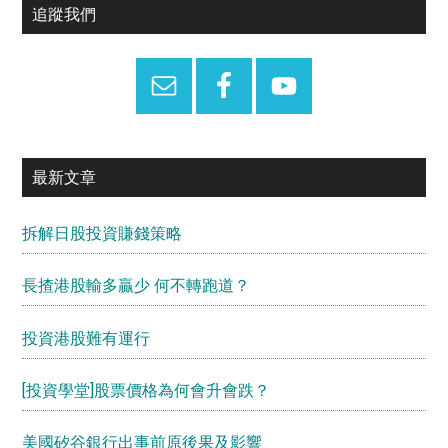
Primary
追蹤我們
Sidebar
最新文章
拆解日股投資賺錢策略
長揸港股輸多贏少 何不轉跑道？
投資港股難有運行
[投資學堂]股票價格為何會升會跌？
美國矽谷銀行出事前原後果及影響