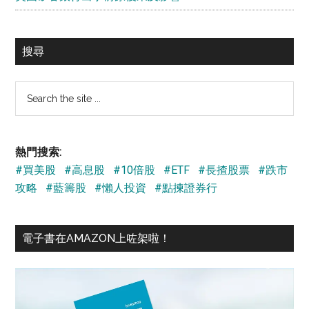
搜尋
Search
the
site
...
熱門搜索:
#買美股
#高息股
#10倍股
#ETF
#長揸股票
#跌市
攻略
#藍籌股
#懶人投資
#點揀證券行
電子書在AMAZON上咗架啦！