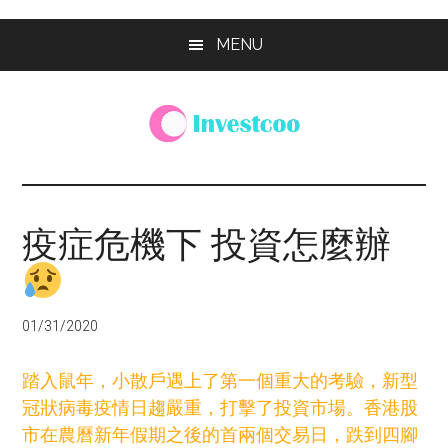
Skip
Skip
Skip
MENU
to
to
to
main
primary
footer
content
sidebar
Investcoo
一
個
生
疫症危機下 投資怎麼辦
活
化
的
投
01/31/2020
資
網
踏入鼠年，小散戶遇上了第一個重大的考驗，新型
站
冠狀病毒疫情日趨嚴重，打擊了投資市場。香港股
市在農曆新年假期之後的首兩個交易日，跌到四腳