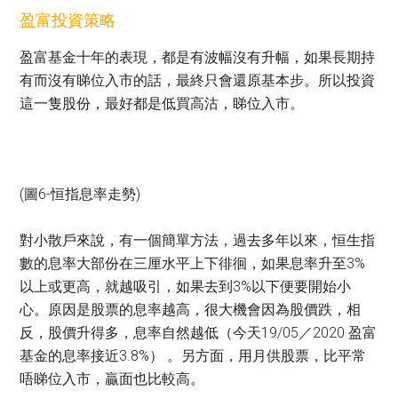
盈富投資策略
盈富基金十年的表現，都是有波幅沒有升幅，如果長期持
有而沒有睇位入市的話，最終只會還原基本步。所以投資
這一隻股份，最好都是低買高沽，睇位入市。
(圖6-恒指息率走勢)
對小散戶來說，有一個簡單方法，過去多年以來，恒生指
數的息率大部份在三厘水平上下徘徊，如果息率升至3%
以上或更高，就越吸引，如果去到3%以下便要開始小
心。原因是股票的息率越高，很大機會因為股價跌，相
反，股價升得多，息率自然越低（今天19/05／2020 盈富
基金的息率接近3.8%） 。另方面，用月供股票，比平常
唔睇位入市，贏面也比較高。