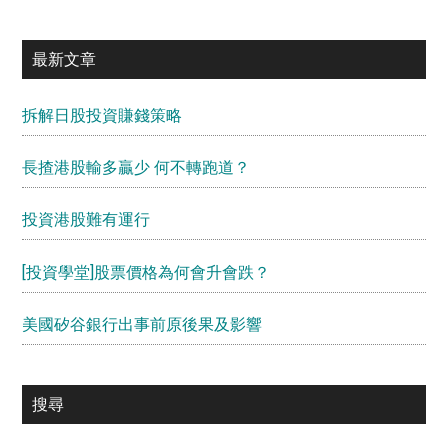
最新文章
拆解日股投資賺錢策略
長揸港股輸多贏少 何不轉跑道？
投資港股難有運行
[投資學堂]股票價格為何會升會跌？
美國矽谷銀行出事前原後果及影響
搜尋