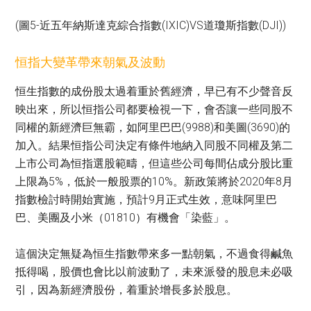
(圖5-近五年納斯達克綜合指數(IXIC)VS道瓊斯指數(DJI))
恒指大變革帶來朝氣及波動
恒生指數的成份股太過着重於舊經濟，早已有不少聲音反
映出來，所以恒指公司都要檢視一下，會否讓一些同股不
同權的新經濟巨無霸，如阿里巴巴(9988)和美圖(3690)的
加入。結果恒指公司決定有條件地納入同股不同權及第二
上市公司為恒指選股範疇，但這些公司每間佔成分股比重
上限為5%，低於一般股票的10%。新政策將於2020年8月
指數檢討時開始實施，預計9月正式生效，意味阿里巴
巴、美團及小米（01810）有機會「染藍」。
這個決定無疑為恒生指數帶來多一點朝氣，不過食得鹹魚
抵得喝，股價也會比以前波動了，未來派發的股息未必吸
引，因為新經濟股份，着重於增長多於股息。