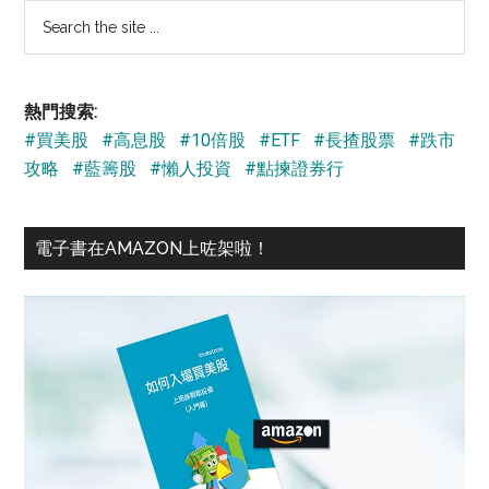
Search
the
site
...
熱門搜索:
#買美股
#高息股
#10倍股
#ETF
#長揸股票
#跌市
攻略
#藍籌股
#懶人投資
#點揀證券行
電子書在AMAZON上咗架啦！