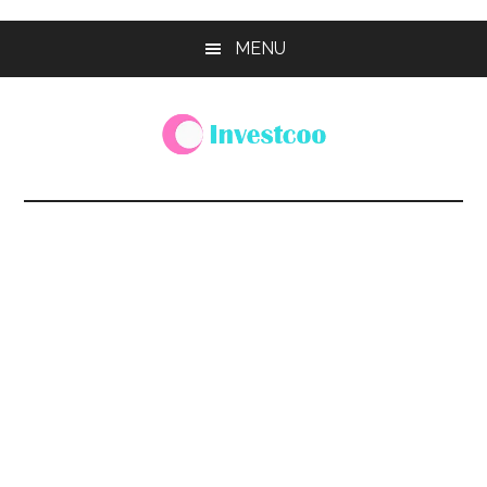
Skip
Skip
Skip
MENU
to
to
to
main
primary
footer
content
sidebar
Investcoo
一
個
生
活
化
的
投
資
網
站