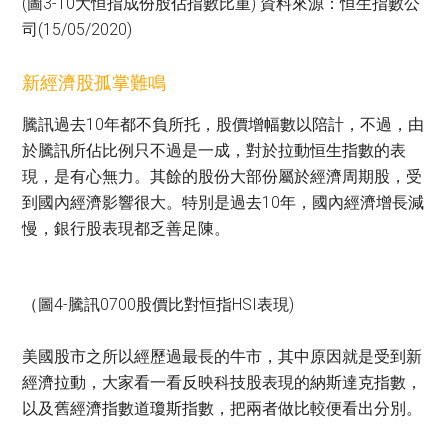
(圖3-10大恒指成份股佔指數比重) 資料來源：恒生指數公
司(15/05/2020)
新經濟股孤掌難鳴
騰訊過去10年都不負所托，股價增幅數以陪計，不過，由
於騰訊所佔比例只不過是一成，對於拉動恒生指數的表
現，是有心無力。其餘的股份大部份屬於經濟周期股，受
到國內經濟影響很大。特別是過去10年，國內經濟增長減
慢，銀行股表現都乏善足陳。
（圖4-騰訊0700股價比對恒指HSI表現)
美國股市之所以經歷過最長的牛市，其中原因就是受到新
經濟拉動，大家看一看反映科技股表現的納斯達克指數，
以及舊經濟指數道瓊斯指數，把兩者做比較便看出分別。