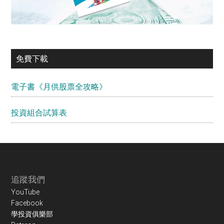
免費下載
電子書《月供股票全攻略》
投資組合試算表
Footer
追蹤我們
YouTube
Facebook
學投資俱樂部