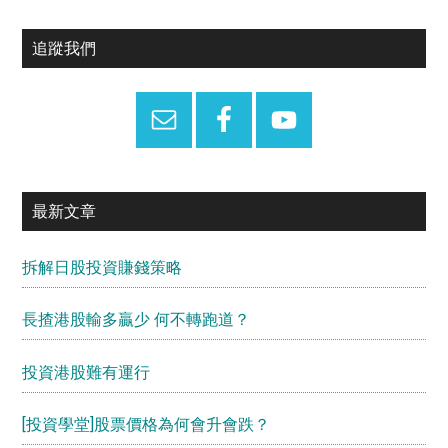
Primary
追蹤我們
Sidebar
最新文章
拆解日股投資賺錢策略
長揸港股輸多贏少 何不轉跑道？
投資港股難有運行
[投資學堂]股票價格為何會升會跌？