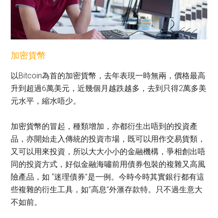
加密貨幣
以Bitcoin為首的加密貨幣，去年表現一時無兩，價格最高
升到超過6萬美元，近幾個月越跌越多，去到只得2萬多美
元水平，縮水唔少。
加密貨幣的冒起，種類增加，亦都衍生出唔到的投資產
品，亦開始走入傳統的投資市場，既可以用作交易貨類，
又可以用來投資，所以大大小小的金融機構，爭相創出唔
同的投資方式，好似金融海嘯前用債券包裝的複雜又高風
險產品，如 “迷理債券”是一例。今時今時其實銀行都有這
些複雜的衍生工具，如”高息”外滙存款特。只不過生意大
不如前。