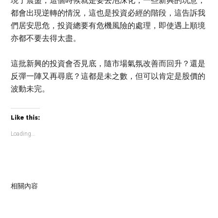
現了震盪，這個時候就是要去泡沫化，一些新興的玩意，
都會出現逆轉的情況，這也是投資必經的階段，這告訴我
們居安思危，投資總要有危機風險的處理，即使遇上順境
亦都不要去得太盡。
這批新興的投資會否見底，隨市場氣氛改善而回升？還是
反彈一陣又再尋底？這都是未之數，但可以肯定是股價的
波動未完。
Like this:
Loading...
相關內容