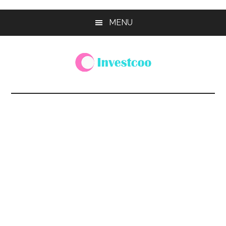
Skip
Skip
Skip
MENU
to
to
to
main
primary
footer
content
sidebar
Investcoo
一
個
生
活
化
的
投
資
網
站