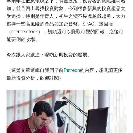
早兩年在低息環境之下，資金泛濫，投資者的風險維納增
加，並且四出尋找投資對象，令到很多新興的投資產品大
受追捧，特別是年青人，初生之犢不畏虎越戰越勇，大力
追捧一些高風險的產品如加密貨幣、SPAC、迷因股
（meme stock），初頭還可以賺取可觀的回報，之後可
能要倒蝕收場。
今次跟大家跟進下呢啲新興投資的發展。
（這篇文章選輯自我們早前
Patreon
的內容，想閱讀更多
最新投資分析，歡迎訂閱）