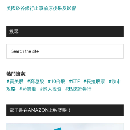
美國矽谷銀行出事前原後果及影響
搜尋
Search
the
site
...
熱門搜索:
#買美股
#高息股
#10倍股
#ETF
#長揸股票
#跌市
攻略
#藍籌股
#懶人投資
#點揀證券行
電子書在AMAZON上咗架啦！