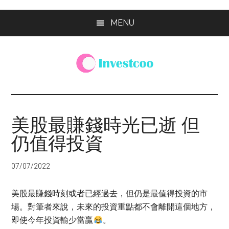
Skip
Skip
Skip
MENU
to
to
to
main
primary
footer
content
sidebar
Investcoo
一
個
生
美股最賺錢時光已逝 但
活
仍值得投資
化
的
投
07/07/2022
資
網
美股最賺錢時刻或者已經過去，但仍是最值得投資的市
站
場。對筆者來說，未來的投資重點都不會離開這個地方，
即使今年投資輸少當贏
。