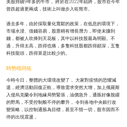
美股持續9年多的牛市， 終於在2022年結終，股市在今年
曾跌超過更兩成，技術上叫做步入咗熊市。
過去多年，由於採取量化寬鬆的政策，在低息的環境下，
市場水浸、借錢容易，股票稍有增長潛力，即使未賺到
錢，都被人吹捧到天花板，其中以科技股最為明顯。不
過，升得太高，跌得也痛，多隻科技股都跌得頗深，五隻
科技龍頭，跌得算是比較少的。
時勢唔同咗
今時今日，整體的大環境改變了， 大家對疫情的恐懼減
退，經濟活動回復正軌，導致需求突然大增，加上俄羅斯
入侵烏克蘭令到地緣局勢緊張，油價急升，通脹好像脫繮
的野馬，不受控制般不停的攀升， 令到各地中央銀行改
變策略，以控制通脹為目標，甚至不惜一切，股市因而不
停的出現震盪 。