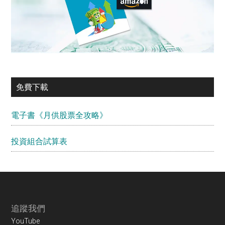
免費下載
電子書《月供股票全攻略》
投資組合試算表
Footer
追蹤我們
YouTube