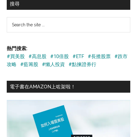
搜尋
Search
the
site
...
熱門搜索:
#買美股
#高息股
#10倍股
#ETF
#長揸股票
#跌市
攻略
#藍籌股
#懶人投資
#點揀證券行
電子書在AMAZON上咗架啦！