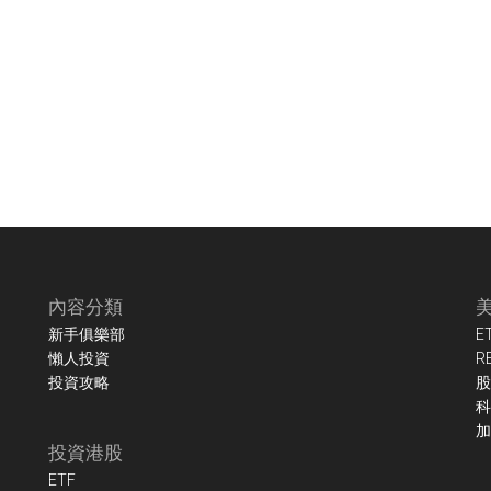
內容分類
新手俱樂部
E
懶人投資
R
投資攻略
股
科
加
投資港股
ETF