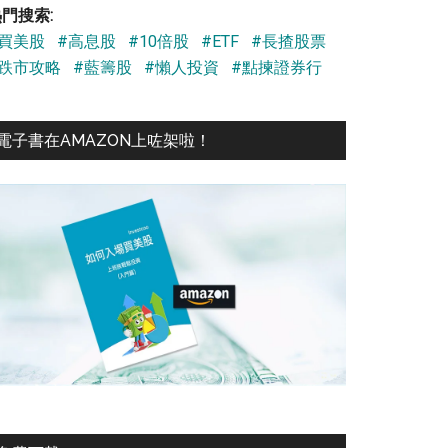
門搜索:
#買美股
#高息股
#10倍股
#ETF
#長揸股票
#跌市攻略
#藍籌股
#懶人投資
#點揀證券行
電子書在AMAZON上咗架啦！