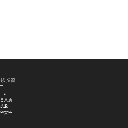
美股投資
TF
EITs
息貴族
技股
密貨幣