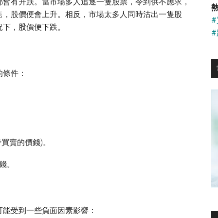
...
都會有升跌。當市場多人追逐一隻股票，令到供不應求，
熱
售，股價便會上升。相反，市場太多人同時沽出一隻股
況下，股價便下跌。
的條件：
買賣的價錢)。
錢。
可能受到一些負面因素影響：