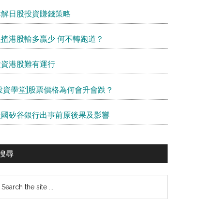
拆解日股投資賺錢策略
長揸港股輸多贏少 何不轉跑道？
投資港股難有運行
[投資學堂]股票價格為何會升會跌？
美國矽谷銀行出事前原後果及影響
搜尋
earch
e
te