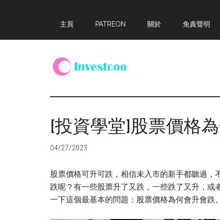
Skip
Skip
Skip
主頁
PATREON
關於
免責聲明
to
to
to
main
primary
footer
content
sidebar
Investcoo
一
個
生
[投資學堂]股票價格
活
化
04/27/2023
的
投
股票價格可升可跌，相信未入市的新手都聽過，
資
跌呢？有一些股票升了又跌，一些跌了又升，或
網
一下這個最基本的問題：股票價格為何會升會跌
站