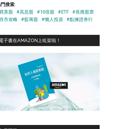
門搜索:
#買美股
#高息股
#10倍股
#ETF
#長揸股票
#跌市攻略
#藍籌股
#懶人投資
#點揀證券行
電子書在AMAZON上咗架啦！