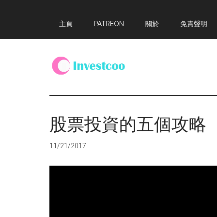
Skip
Skip
Skip
主頁
PATREON
關於
免責聲明
to
to
to
main
primary
footer
content
sidebar
Investcoo
一
個
生
股票投資的五個攻略
活
化
11/21/2017
的
投
資
網
站