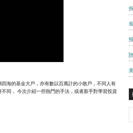
湖四海的基金大戶，亦有數以百萬計的小散戶，不同人有
好不同， 今次介紹一些熱門的手法，或者新手對學習投資
S
th
si