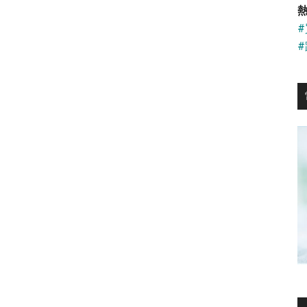
...
熱