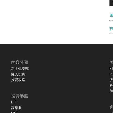
內容分類
新手俱樂部
E
懶人投資
R
投資攻略
股
科
加
投資港股
ETF
高息股