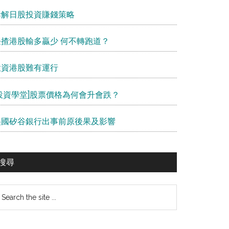
拆解日股投資賺錢策略
長揸港股輸多贏少 何不轉跑道？
投資港股難有運行
[投資學堂]股票價格為何會升會跌？
美國矽谷銀行出事前原後果及影響
搜尋
earch
e
te