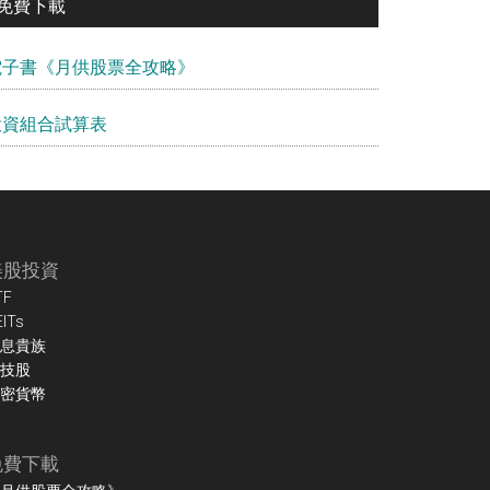
免費下載
電子書《月供股票全攻略》
投資組合試算表
美股投資
TF
EITs
息貴族
技股
密貨幣
免費下載