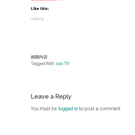
Like this:
Loading...
相關內容
Tagged With:
coo TV
Reader
Leave a Reply
Interactions
You must be
logged in
to post a comment.