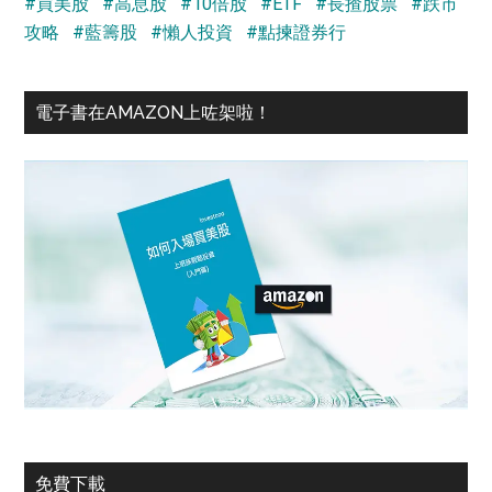
#買美股
#高息股
#10倍股
#ETF
#長揸股票
#跌市
攻略
#藍籌股
#懶人投資
#點揀證券行
電子書在AMAZON上咗架啦！
免費下載