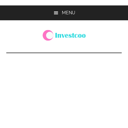
Skip
Skip
Skip
MENU
to
to
to
main
primary
footer
content
sidebar
Investcoo
一
個
生
活
化
的
投
資
網
站