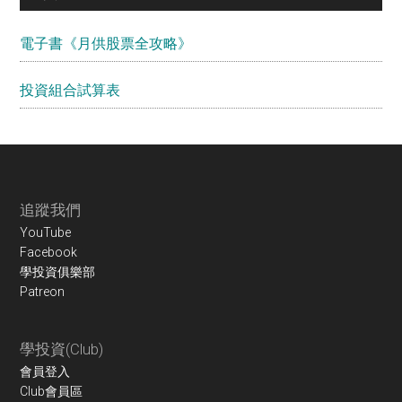
電子書《月供股票全攻略》
投資組合試算表
Footer
追蹤我們
YouTube
Facebook
學投資俱樂部
Patreon
學投資(Club)
會員登入
Club會員區