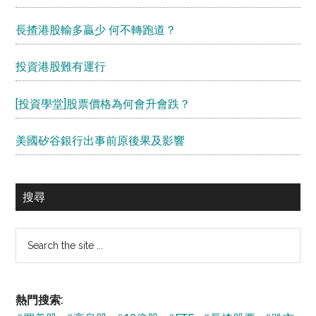
長揸港股輸多贏少 何不轉跑道？
投資港股難有運行
[投資學堂]股票價格為何會升會跌？
美國矽谷銀行出事前原後果及影響
搜尋
Search
the
site
...
熱門搜索: