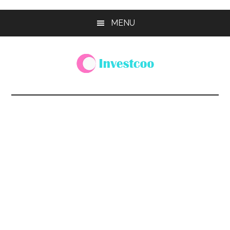
Skip
Skip
Skip
MENU
to
to
to
main
primary
footer
content
sidebar
Investcoo
一
個
生
活
化
的
投
資
網
站