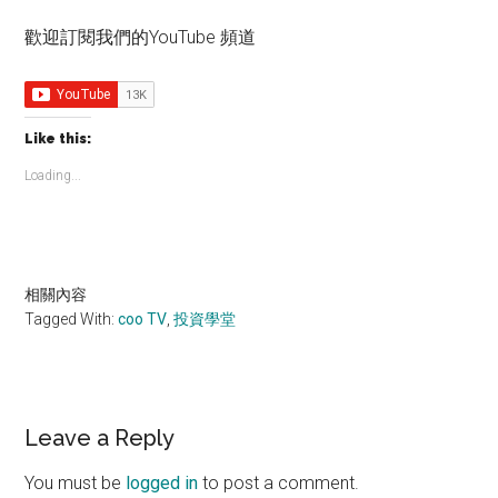
歡迎訂閱我們的YouTube 頻道
Like this:
Loading...
相關內容
Tagged With:
coo TV
,
投資學堂
Reader
Leave a Reply
Interactions
You must be
logged in
to post a comment.