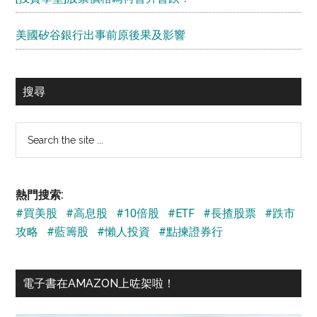
美國矽谷銀行出事前原後果及影響
搜尋
Search
the
site
...
熱門搜索:
#買美股
#高息股
#10倍股
#ETF
#長揸股票
#跌市
攻略
#藍籌股
#懶人投資
#點揀證券行
電子書在AMAZON上咗架啦！