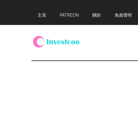
Skip
Skip
Skip
主頁
PATREON
關於
免責聲明
to
to
to
main
primary
footer
content
sidebar
Investcoo
一
個
生
活
化
的
投
資
網
站