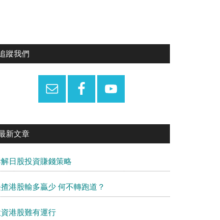
Primary
追蹤我們
Sidebar
最新文章
拆解日股投資賺錢策略
長揸港股輸多贏少 何不轉跑道？
投資港股難有運行