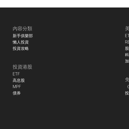
內容分類
新手俱樂部
E
懶人投資
R
投資攻略
股
科
加
投資港股
ETF
高息股
MPF
《
債券
投