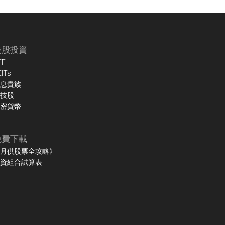
美股投資
TF
EITs
息貴族
技股
密貨幣
免費下載
月供股票全攻略》
資組合試算表