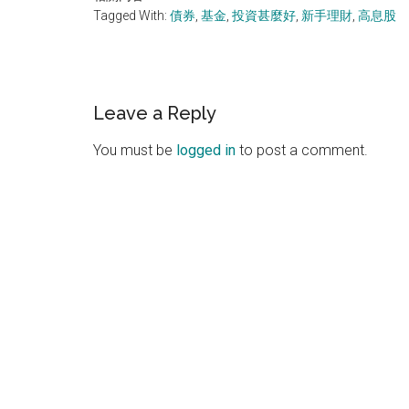
Tagged With:
債券
,
基金
,
投資甚麼好
,
新手理財
,
高息股
Reader
Leave a Reply
Interactions
You must be
logged in
to post a comment.