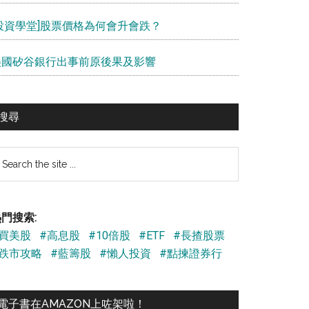
[投資學堂]股票價格為何會升會跌？
美國矽谷銀行出事前原後果及影響
搜尋
earch
e
te
門搜索:
#買美股
#高息股
#10倍股
#ETF
#長揸股票
#跌市攻略
#藍籌股
#懶人投資
#點揀證券行
電子書在AMAZON上咗架啦！