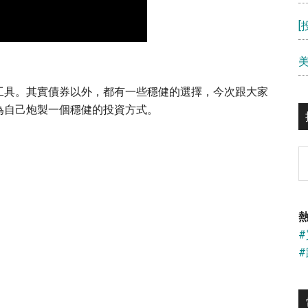
工具。其實債券以外，都有一些穩健的選擇，今次跟大家
為自己炮製一個穩健的投資方式。
S
th
si
...
熱