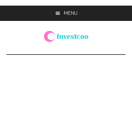
Skip
Skip
Skip
MENU
to
to
to
main
primary
footer
content
sidebar
Investcoo
一
個
生
活
化
的
投
資
網
站