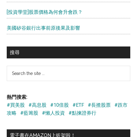
[投資學堂]股票價格為何會升會跌？
美國矽谷銀行出事前原後果及影響
搜尋
Search
the
site
...
熱門搜索:
#買美股
#高息股
#10倍股
#ETF
#長揸股票
#跌市
攻略
#藍籌股
#懶人投資
#點揀證券行
電子書在AMAZON上咗架啦！