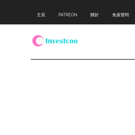
Skip
Skip
Skip
主頁
PATREON
關於
免責聲明
to
to
to
main
primary
footer
content
sidebar
Investcoo
一
個
生
活
化
的
投
資
網
站