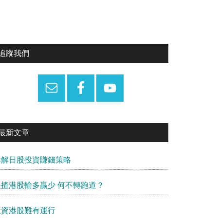
Primary
追蹤我們
Sidebar
最新文章
拆解日股投資賺錢策略
長揸港股輸多贏少 何不轉跑道？
投資港股難有運行