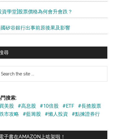
[投資學堂]股票價格為何會升會跌？
美國矽谷銀行出事前原後果及影響
搜尋
earch
e
te
門搜索:
#買美股
#高息股
#10倍股
#ETF
#長揸股票
#跌市攻略
#藍籌股
#懶人投資
#點揀證券行
電子書在AMAZON上咗架啦！