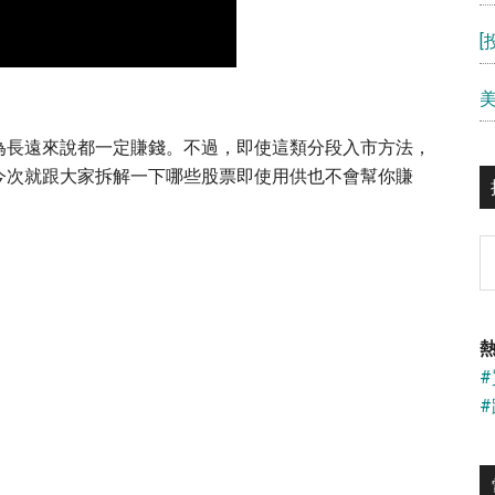
為長遠來說都一定賺錢。不過，即使這類分段入市方法，
今次就跟大家拆解一下哪些股票即使用供也不會幫你賺
S
th
si
...
熱