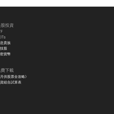
美股投資
TF
EITs
息貴族
技股
密貨幣
免費下載
月供股票全攻略》
資組合試算表