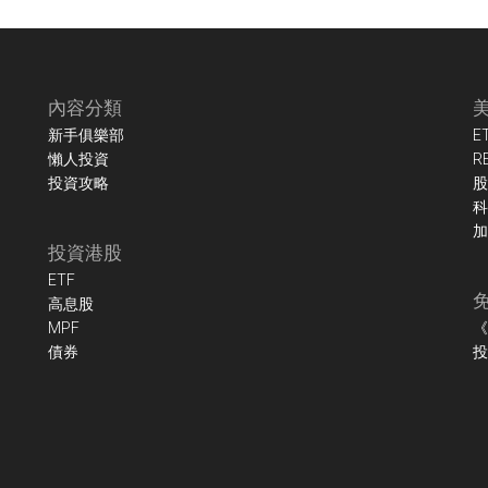
內容分類
新手俱樂部
E
懶人投資
R
投資攻略
股
科
加
投資港股
ETF
高息股
MPF
《
債券
投