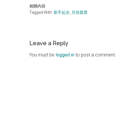
相關內容
Tagged With:
新手起步
,
月供股票
Reader
Leave a Reply
Interactions
You must be
logged in
to post a comment.