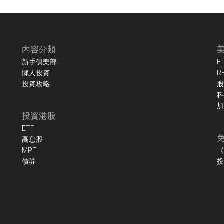
內容分類
新手俱樂部
E
懶人投資
R
投資攻略
股
科
加
投資港股
ETF
高息股
MPF
《
債券
投