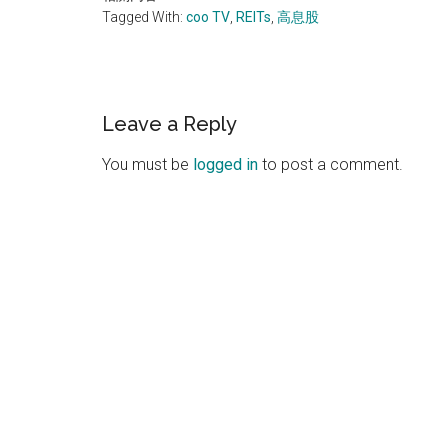
Tagged With:
coo TV
,
REITs
,
高息股
Reader
Leave a Reply
Interactions
You must be
logged in
to post a comment.