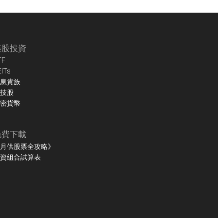
美股投資
TF
EITs
息貴族
技股
密貨幣
免費下載
月供股票全攻略》
資組合試算表