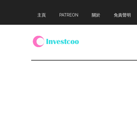
Skip
Skip
Skip
主頁
PATREON
關於
免責聲明
to
to
to
main
primary
footer
content
sidebar
Investcoo
一
個
生
活
化
的
投
資
網
站