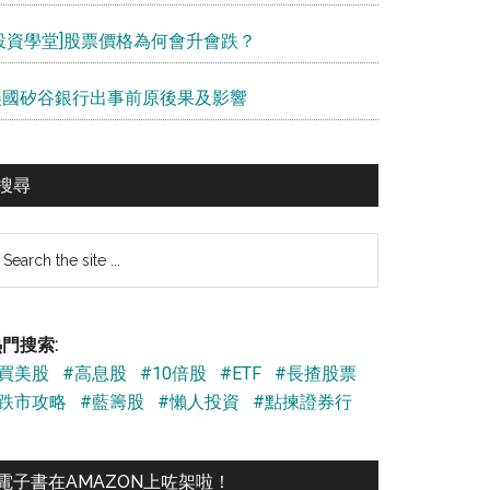
[投資學堂]股票價格為何會升會跌？
美國矽谷銀行出事前原後果及影響
搜尋
earch
e
te
門搜索:
#買美股
#高息股
#10倍股
#ETF
#長揸股票
#跌市攻略
#藍籌股
#懶人投資
#點揀證券行
電子書在AMAZON上咗架啦！