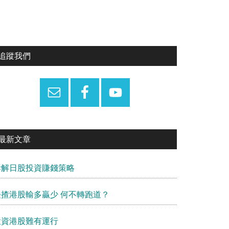
Primary
追蹤我們
Sidebar
最新文章
拆解日股投資賺錢策略
長揸港股輸多贏少 何不轉跑道？
投資港股難有運行