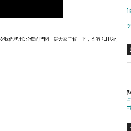
次我們就用3分鐘的時間，讓大家了解一下，香港REITS的
S
th
si
...
熱