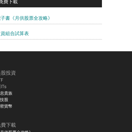
免費下載
電子書《月供股票全攻略》
投資組合試算表
美股投資
TF
EITs
息貴族
技股
密貨幣
免費下載