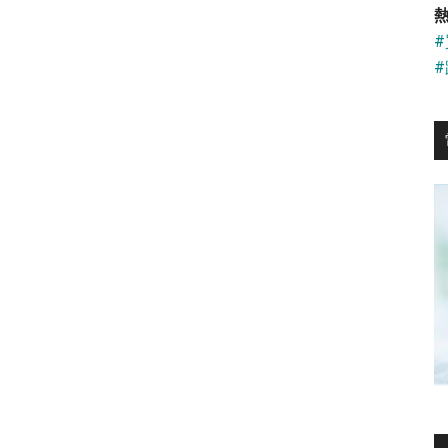
...
熱