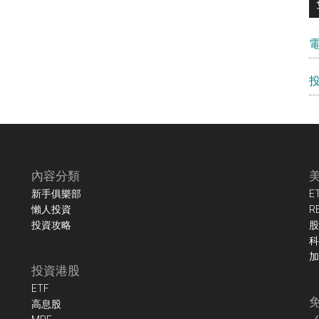
內容分類
新手俱樂部
E
懶人投資
R
投資攻略
股
科
加
投資港股
ETF
高息股