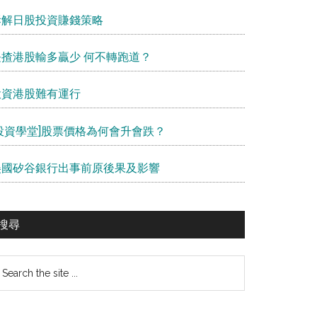
拆解日股投資賺錢策略
長揸港股輸多贏少 何不轉跑道？
投資港股難有運行
[投資學堂]股票價格為何會升會跌？
美國矽谷銀行出事前原後果及影響
搜尋
earch
e
te