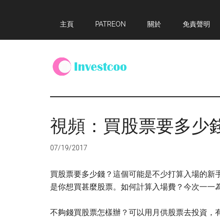
Skip
Skip
Skip
主頁
PATREON
關於
免責聲明
to
to
to
main
primary
footer
content
sidebar
Investcoo
一
個
生
視頻：買股票要多少
活
化
07/19/2017
的
投
買股票要多少錢？這個可能是不少打算入場的新
資
是你想買甚麼股票。如何計算入場費？今次一一
網
站
不夠錢買股票怎樣辦？可以用月供股票去投資，