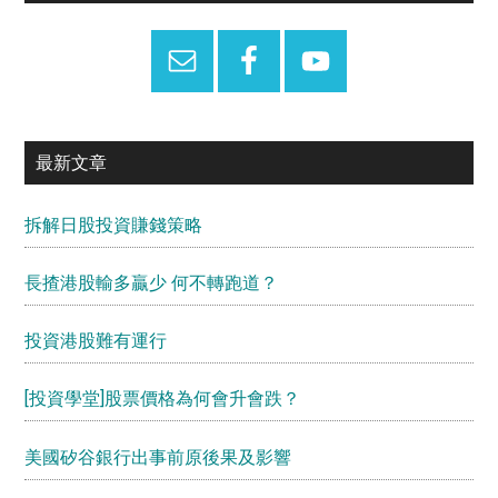
Sidebar
最新文章
拆解日股投資賺錢策略
長揸港股輸多贏少 何不轉跑道？
投資港股難有運行
[投資學堂]股票價格為何會升會跌？
美國矽谷銀行出事前原後果及影響