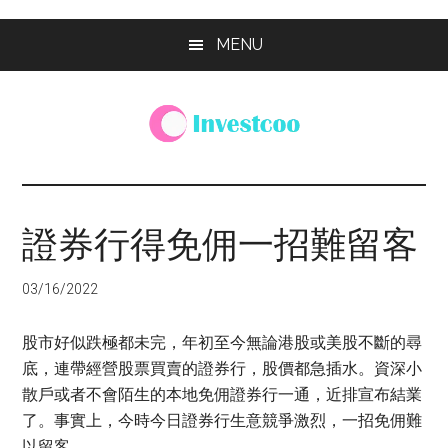
Skip
Skip
Skip
MENU
to
to
to
main
primary
footer
content
sidebar
Investcoo
一
個
生
證券行得免佣一招難留客
活
化
03/16/2022
的
投
股市好似跌極都未完，年初至今無論港股或美股不斷的尋
資
底，連帶經營股票買賣的證券行，股價都急插水。資深小
網
散戶或者不會陌生的本地免佣證券行一通，近排宣布結業
站
了。事實上，今時今日證券行生意競爭激烈，一招免佣難
以留客。