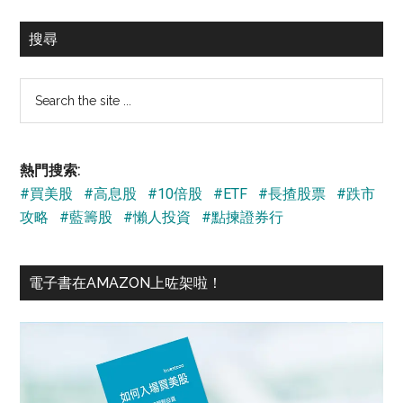
搜尋
Search
the
site
...
熱門搜索:
#買美股
#高息股
#10倍股
#ETF
#長揸股票
#跌市
攻略
#藍籌股
#懶人投資
#點揀證券行
電子書在AMAZON上咗架啦！