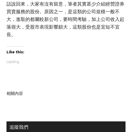
話說回來，大家有沒有留意，筆者其實甚少介紹經營證券
買賣服務的股份。原因之一，是這類的公司規模一般不
大，進取的都屬較新公司，要時間考驗，加上公司收入起
落很大，受股市表現影響頗大，這類股份也是宜短不宜
長。
Like this:
Loading...
相關內容
Primary
追蹤我們