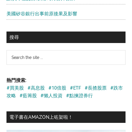
美國矽谷銀行出事前原後果及影響
搜尋
Search
the
site
...
熱門搜索:
#買美股
#高息股
#10倍股
#ETF
#長揸股票
#跌市
攻略
#藍籌股
#懶人投資
#點揀證券行
電子書在AMAZON上咗架啦！