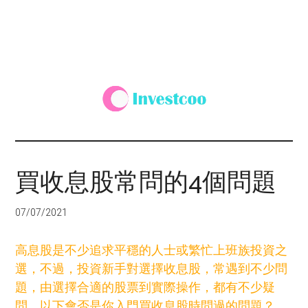
Investcoo
一
個
生
買收息股常問的4個問題
活
化
07/07/2021
的
投
高息股是不少追求平穩的人士或繁忙上班族投資之
資
選，不過，投資新手對選擇收息股，常遇到不少問
網
題，由選擇合適的股票到實際操作，都有不少疑
站
問，以下會否是你入門買收息股時問過的問題？