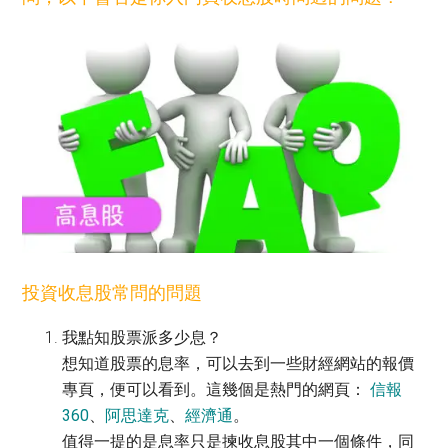
投資收息股常問的問題
我點知股票派多少息？
想知道股票的息率，可以去到一些財經網站的報價
專頁，便可以看到。這幾個是熱門的網頁：
信報
360
、
阿思達克
、
經濟通
。
值得一提的是息率只是揀收息股其中一個條件，同