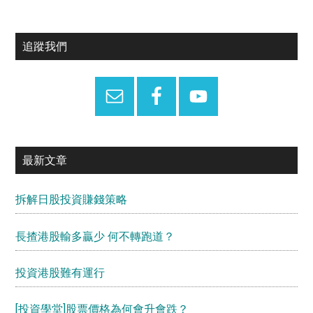
Primary
追蹤我們
Sidebar
最新文章
拆解日股投資賺錢策略
長揸港股輸多贏少 何不轉跑道？
投資港股難有運行
[投資學堂]股票價格為何會升會跌？