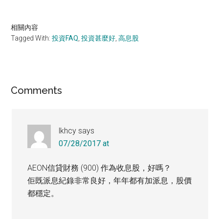
相關內容
Tagged With:
投資FAQ
,
投資甚麼好
,
高息股
Reader
Comments
Interactions
lkhcy
says
07/28/2017 at
AEON信貸財務 (900) 作為收息股，好嗎？
佢既派息紀錄非常良好，年年都有加派息，股價
都穩定。