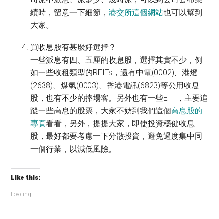
績時，留意一下細節，
港交所這個網站
也可以幫到
大家。
買收息股有甚麼好選擇？
一些派息有四、五厘的收息股，選擇其實不少，例
如一些收租類型的REITs，還有中電(0002)、港燈
(2638)、煤氣(0003)、香港電訊(6823)等公用收息
股，也有不少的捧場客。另外也有一些ETF，主要追
蹤一些高息的股票，大家不妨到我們這個
高息股的
專頁
看看，另外，提提大家，即使投資穩健收息
股，最好都要考慮一下分散投資，避免過度集中同
一個行業，以減低風險。
Like this:
Loading...