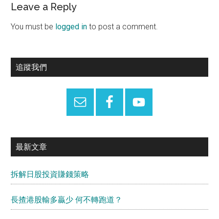
Reader
Leave a Reply
Interactions
You must be
logged in
to post a comment.
Primary
追蹤我們
Sidebar
最新文章
拆解日股投資賺錢策略
長揸港股輸多贏少 何不轉跑道？