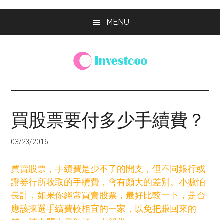
Skip
Skip
Skip
MENU
to
to
to
main
primary
footer
content
sidebar
Investcoo
一
個
生
買股票要付多少手續費？
活
化
03/23/2016
的
投
買賣股票，手績費是少不了的開支，但不同銀行或
資
證券行所收取的手續費，會有頗大的差別。小數怕
網
長計，如果你經常買賣股票，最好比較一下，是否
站
應該揀選手續費較相宜的一家，以免把賺回來的