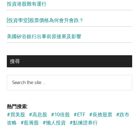
投資港股難有運行
[投資學堂]股票價格為何會升會跌？
美國矽谷銀行出事前原後果及影響
搜尋
Search
the
site
...
熱門搜索:
#買美股
#高息股
#10倍股
#ETF
#長揸股票
#跌市
攻略
#藍籌股
#懶人投資
#點揀證券行