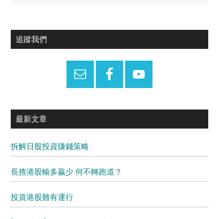
Primary
追蹤我們
Sidebar
最新文章
拆解日股投資賺錢策略
長揸港股輸多贏少 何不轉跑道？
投資港股難有運行