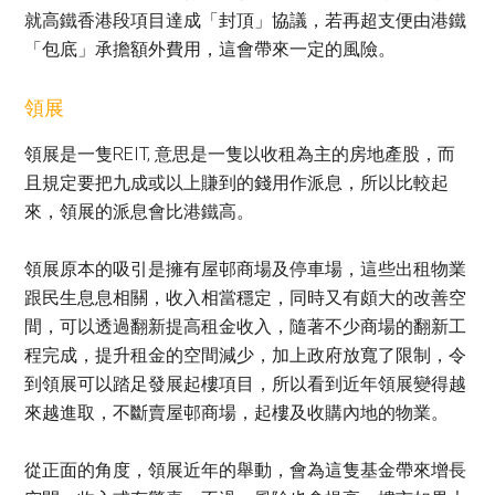
就高鐵香港段項目達成「封頂」協議，若再超支便由港鐵
「包底」承擔額外費用，這會帶來一定的風險。
領展
領展是一隻REIT, 意思是一隻以收租為主的房地產股，而
且規定要把九成或以上賺到的錢用作派息，所以比較起
來，領展的派息會比港鐵高。
領展原本的吸引是擁有屋邨商場及停車場，這些出租物業
跟民生息息相關，收入相當穩定，同時又有頗大的改善空
間，可以透過翻新提高租金收入，隨著不少商場的翻新工
程完成，提升租金的空間減少，加上政府放寬了限制，令
到領展可以踏足發展起樓項目，所以看到近年領展變得越
來越進取，不斷賣屋邨商場，起樓及收購內地的物業。
從正面的角度，領展近年的舉動，會為這隻基金帶來增長