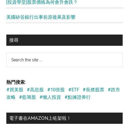
[投資學堂]股票價格為何會升會跌？
美國矽谷銀行出事前原後果及影響
搜尋
Search
the
site
...
熱門搜索:
#買美股
#高息股
#10倍股
#ETF
#長揸股票
#跌市
攻略
#藍籌股
#懶人投資
#點揀證券行
電子書在AMAZON上咗架啦！