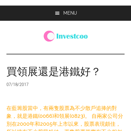
Skip
Skip
Skip
MENU
to
to
to
main
primary
footer
content
sidebar
Investcoo
一
個
生
買領展還是港鐵好？
活
化
07/18/2017
的
投
資
在藍籌股當中，有兩隻股票為不少散戶追捧的對
網
象，就是港鐵(0066)和領展(0823)。 自兩家公司分
站
別在2000年和2005年上市以來，股票表現頗佳，