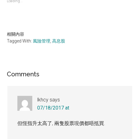
Loading...
相關內容
Tagged With:
風險管理
,
高息股
Reader
Comments
Interactions
lkhcy
says
07/18/2017 at
但恆指升太高了, 兩隻股票現價都唔抵買.