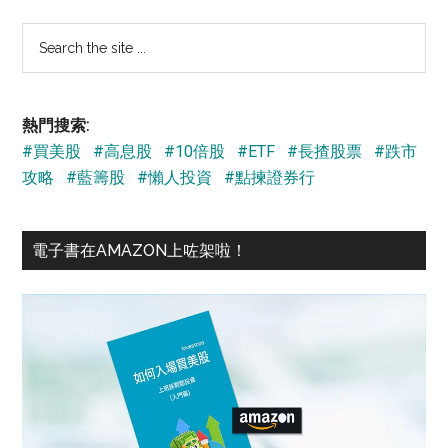
Search
the
site
...
熱門搜索:
#買美股
#高息股
#10倍股
#ETF
#長揸股票
#跌市
攻略
#藍籌股
#懶人投資
#點揀證券行
電子書在AMAZON上咗架啦！