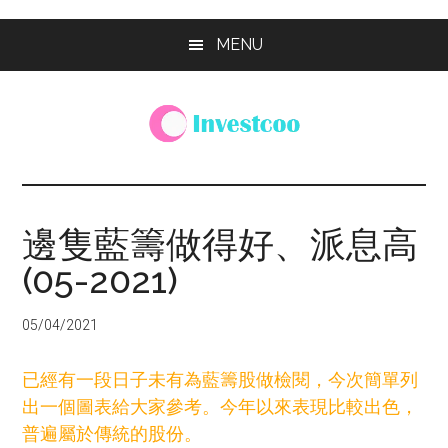
Skip
Skip
Skip
MENU
to
to
to
main
primary
footer
content
sidebar
Investcoo
一
個
生
邊隻藍籌做得好、派息高
活
(05-2021)
化
的
投
05/04/2021
資
網
已經有一段日子未有為藍籌股做檢閱，今次簡單列
站
出一個圖表給大家參考。今年以來表現比較出色，
普遍屬於傳統的股份。