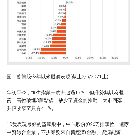
圖：藍籌股今年以來股價表現(截止2/5/2021止)
年初至今，恒生指數一度升超過17%，但升勢無以為繼，
衝上高位破埋3萬點後，缺少了資金的推動，大市回落，
升幅收窄至只有4.1%。
10隻表現最好的藍籌股中，中信股份(0267)排頭位，這家
中資綜合企業，不少業務來自舊經濟(金融、資源能源、