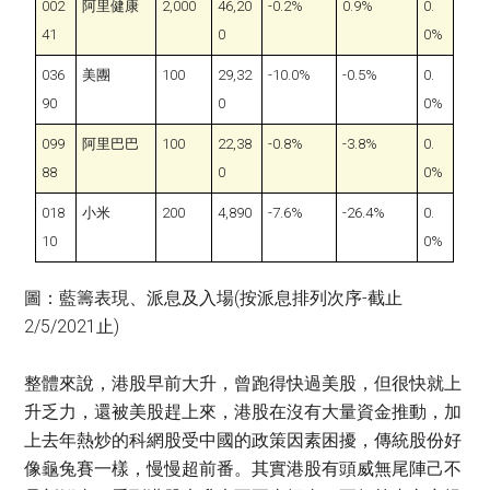
002
阿里健康
2,000
46,20
-0.2%
0.9%
0.
41
0
0%
036
美團
100
29,32
-10.0%
-0.5%
0.
90
0
0%
099
阿里巴巴
100
22,38
-0.8%
-3.8%
0.
88
0
0%
018
小米
200
4,890
-7.6%
-26.4%
0.
10
0%
圖：藍籌表現、派息及入場(按派息排列次序-截止
2/5/2021止)
整體來說，港股早前大升，曾跑得快過美股，但很快就上
升乏力，還被美股趕上來，港股在沒有大量資金推動，加
上去年熱炒的科網股受中國的政策因素困擾，傳統股份好
像龜兔賽一樣，慢慢超前番。其實港股有頭威無尾陣己不