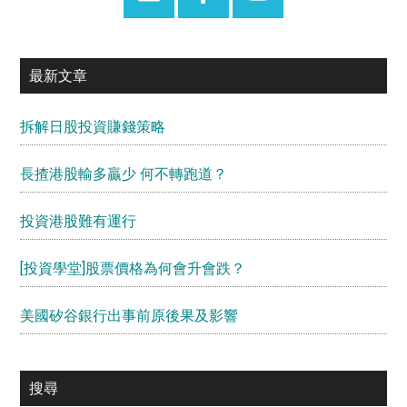
最新文章
拆解日股投資賺錢策略
長揸港股輸多贏少 何不轉跑道？
投資港股難有運行
[投資學堂]股票價格為何會升會跌？
美國矽谷銀行出事前原後果及影響
搜尋