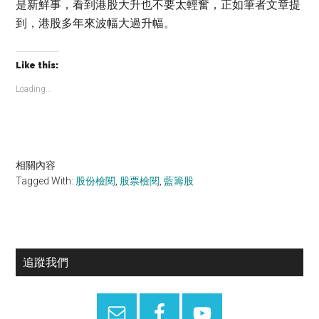
是新鮮事，看到港股大升也不要太輕奮，正如筆者文章提
到，港股多年來波幅大過升幅。
Like this:
Loading...
相關內容
Tagged With:
股份檢閱
,
股票檢閱
,
藍籌股
Primary
追蹤我們
Sidebar