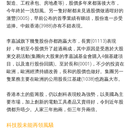
製造、工程承包、房地產等)，股價多年來都落後大市，
今年終於一洗頹風。另一隻好耐都未見過股價做過咁好的
滙豐(0005)，早前公布的首季業績有睇頭，股份進一步受
追捧。中銀香港(3988)亦有不錯表現。
李嘉誠旗下幾隻股份亦都跑贏大市，長實(01113)表現
好，年初至今股價升了超過兩成，其中原因是受惠於大股
東交易活動(集團向大股東的李嘉誠基金會購入4個基建項
目，以及進行股份回購)。至於長和(0001)，不少的投資在
歐洲，歐洲經濟持續改善，長和的股價也做好。集團另一
隻業務主要在歐洲的公用股長江基建(1038)也跑贏大市。
香港本土的藍籌股，仍以創科表現較為強勢，以美國為主
要市場，加上創新的電動工具產品又賣得好，令到近年股
價都升唔少。人家三年抱兩，佢三年升兩倍。
科技股未能再領風騷