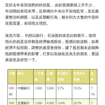
至於去年表現強勢的科技股， 由於股價累積上升不少，
年頭開始表現呆滯，近期傳出中央出手加強監管，並且嚴
肅整治科網股，以及反壟斷行為，都令到大大隻的中資科
技股震盪，表現唔太理想。
派息方面， 仍然以銀行、石油股的派息比較吸引，值得
指出的就是這些都是經濟敏感股份，股價比較波動，如果
經濟不似預期，調整的速度會很快，賺了股息都未必能夠
抵銷股價帶來的影響，打算以長線收息為主的朋友，要認
真留意及研究一下。
代號
股份
一手股
入場
近1個月
年初至今
息
數
費
股價
股價
率
039
中國銀行
1,000
3,060
3.7%
15.5%
7.
88
7%
033
交通銀行
1,000
4,930
-0.4%
20.2%
7.