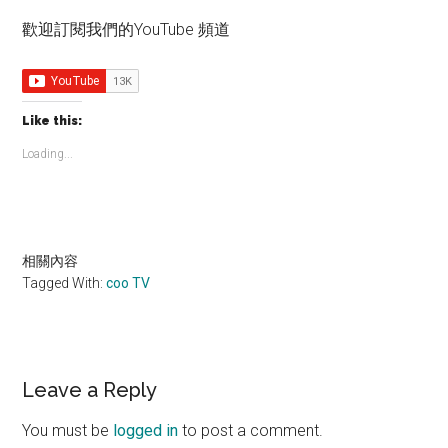
歡迎訂閱我們的YouTube 頻道
Like this:
Loading...
相關內容
Tagged With:
coo TV
Reader
Leave a Reply
Interactions
You must be
logged in
to post a comment.