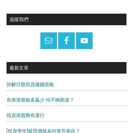
Primary
追蹤我們
Sidebar
最新文章
拆解日股投資賺錢策略
長揸港股輸多贏少 何不轉跑道？
投資港股難有運行
[投資學堂]股票價格為何會升會跌？