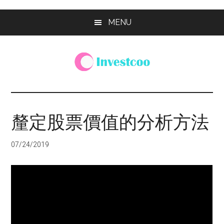
Skip
Skip
Skip
MENU
to
to
to
main
primary
footer
content
sidebar
Investcoo
一
個
生
釐定股票價值的分析方法
活
化
07/24/2019
的
投
資
網
站