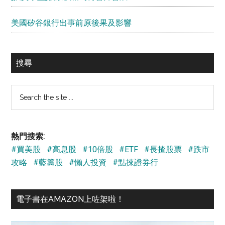
美國矽谷銀行出事前原後果及影響
搜尋
Search
the
site
...
熱門搜索:
#買美股
#高息股
#10倍股
#ETF
#長揸股票
#跌市
攻略
#藍籌股
#懶人投資
#點揀證券行
電子書在AMAZON上咗架啦！