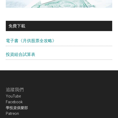
免費下載
電子書《月供股票全攻略》
投資組合試算表
Footer
追蹤我們
YouTube
Facebook
學投資俱樂部
Patreon