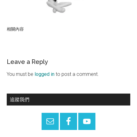
相關內容
Reader
Leave a Reply
Interactions
You must be
logged in
to post a comment.
Primary
追蹤我們
Sidebar