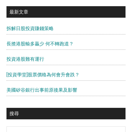
最新文章
拆解日股投資賺錢策略
長揸港股輸多贏少 何不轉跑道？
投資港股難有運行
[投資學堂]股票價格為何會升會跌？
美國矽谷銀行出事前原後果及影響
搜尋
Search