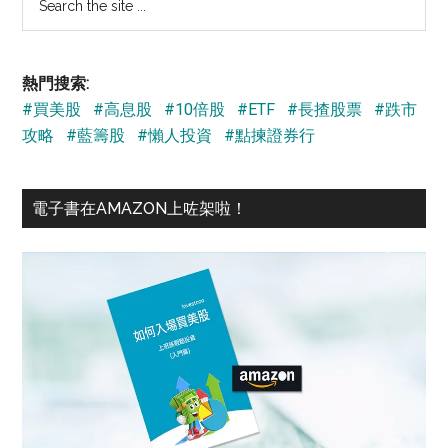
the
site
...
熱門搜索:
#買美股
#高息股
#10倍股
#ETF
#長揸股票
#跌市
攻略
#藍籌股
#懶人投資
#點揀證券行
電子書在AMAZON上咗架啦！