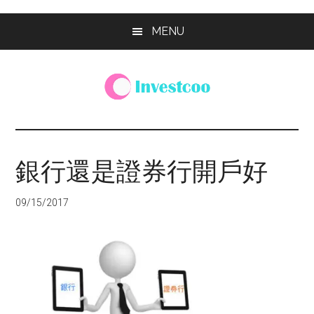
Skip
Skip
Skip
MENU
to
to
to
main
primary
footer
content
sidebar
Investcoo
一
個
生
銀行還是證券行開戶好
活
化
09/15/2017
的
投
資
網
站