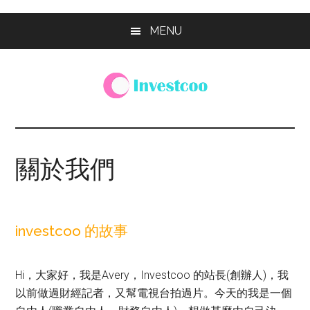
Skip
Skip
Skip
MENU
to
to
to
main
primary
footer
content
sidebar
Investcoo
一
個
生
關於我們
活
化
的
投
investcoo 的故事
資
網
Hi，大家好，我是Avery，Investcoo 的站長(創辦人)，我
站
以前做過財經記者，又幫電視台拍過片。今天的我是一個