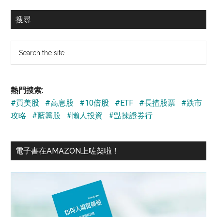
搜尋
Search
the
site
...
熱門搜索:
#買美股
#高息股
#10倍股
#ETF
#長揸股票
#跌市
攻略
#藍籌股
#懶人投資
#點揀證券行
電子書在AMAZON上咗架啦！