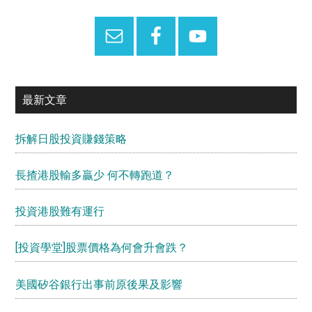
Sidebar
最新文章
拆解日股投資賺錢策略
長揸港股輸多贏少 何不轉跑道？
投資港股難有運行
[投資學堂]股票價格為何會升會跌？
美國矽谷銀行出事前原後果及影響