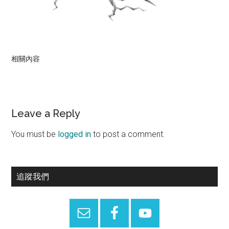
相關內容
Reader
Leave a Reply
Interactions
You must be
logged in
to post a comment.
Primary
追蹤我們
Sidebar