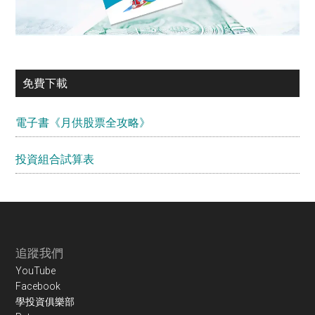
免費下載
電子書《月供股票全攻略》
投資組合試算表
Footer
追蹤我們
YouTube
Facebook
學投資俱樂部