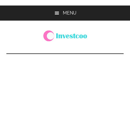
Skip
Skip
Skip
MENU
to
to
to
main
primary
footer
content
sidebar
Investcoo
一
個
生
活
化
的
投
資
網
站