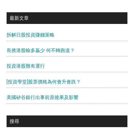
最新文章
拆解日股投資賺錢策略
長揸港股輸多贏少 何不轉跑道？
投資港股難有運行
[投資學堂]股票價格為何會升會跌？
美國矽谷銀行出事前原後果及影響
搜尋