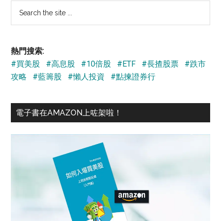
Search
the
site
...
熱門搜索:
#買美股
#高息股
#10倍股
#ETF
#長揸股票
#跌市
攻略
#藍籌股
#懶人投資
#點揀證券行
電子書在AMAZON上咗架啦！