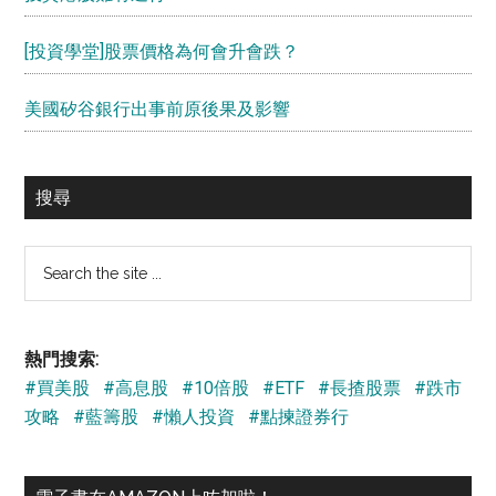
[投資學堂]股票價格為何會升會跌？
美國矽谷銀行出事前原後果及影響
搜尋
Search
the
site
...
熱門搜索:
#買美股
#高息股
#10倍股
#ETF
#長揸股票
#跌市
攻略
#藍籌股
#懶人投資
#點揀證券行