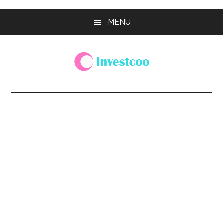
Skip
Skip
Skip
MENU
to
to
to
main
primary
footer
content
sidebar
Investcoo
一
個
生
活
化
的
投
資
網
站