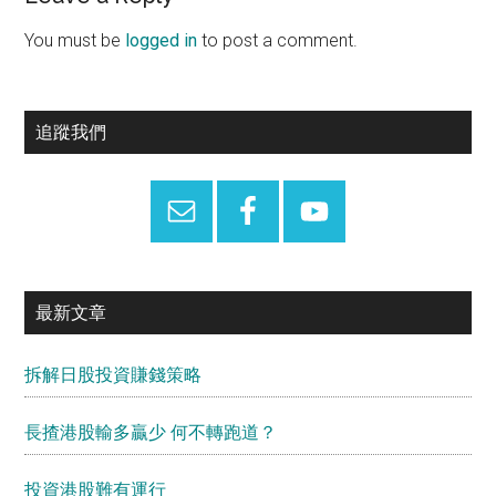
Reader
Interactions
You must be
logged in
to post a comment.
Primary
追蹤我們
Sidebar
最新文章
拆解日股投資賺錢策略
長揸港股輸多贏少 何不轉跑道？
投資港股難有運行