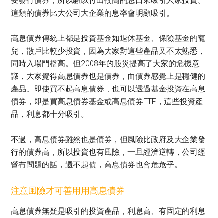
要發行債券，所以願以付出較高的息口來吸引人家投資。
這類的債券比大公司大企業的息率會明顯吸引。
高息債券傳統上都是投資基金如退休基金、保險基金的寵
兒，散戶比較少投資，因為大家對這些產品又不太熟悉，
同時入場門檻高。但2008年的股災提高了大家的危機意
識，大家覺得高息債券也是債券，而債券感覺上是穩健的
產品。即使買不起高息債券，也可以透過基金投資在高息
債券，即是買高息債券基金或高息債券ETF，這些投資產
品，利息都十分吸引。
不過，高息債券雖然也是債券，但風險比政府及大企業發
行的債券高，所以投資也有風險，一旦經濟逆轉，公司經
營有問題的話，還不起債，高息債券也會危危乎。
注意風險才可善用用高息債券
高息債券無疑是吸引的投資產品，利息高、有固定的利息