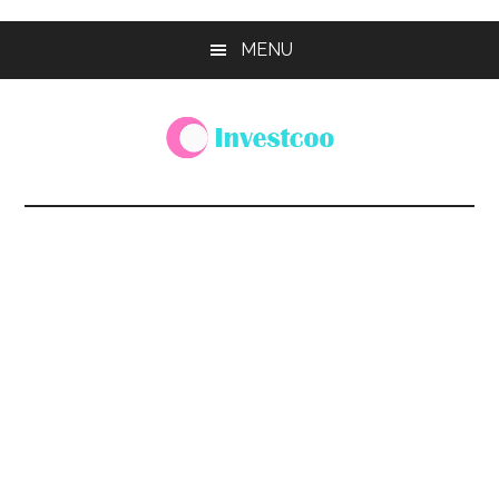
Skip
Skip
Skip
MENU
to
to
to
main
primary
footer
content
sidebar
Investcoo
一
個
生
活
化
的
投
資
網
站