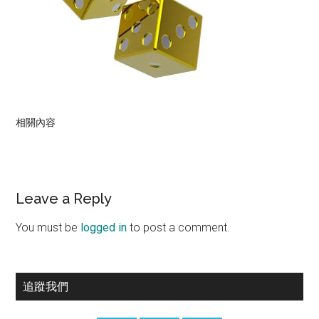
相關內容
Reader
Leave a Reply
Interactions
You must be
logged in
to post a comment.
Primary
追蹤我們
Sidebar