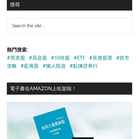
搜尋
Search
the
site
...
熱門搜索:
#買美股
#高息股
#10倍股
#ETF
#長揸股票
#跌市
攻略
#藍籌股
#懶人投資
#點揀證券行
電子書在AMAZON上咗架啦！