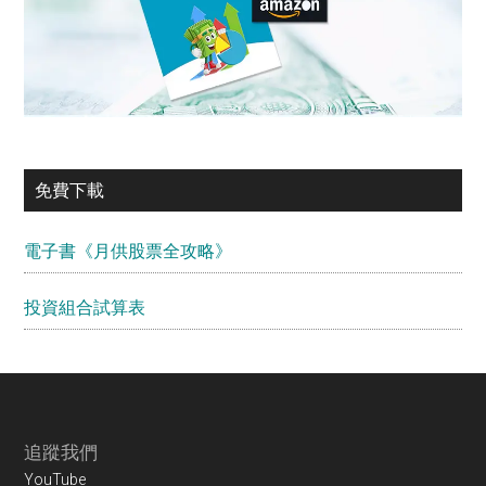
免費下載
電子書《月供股票全攻略》
投資組合試算表
Footer
追蹤我們
YouTube