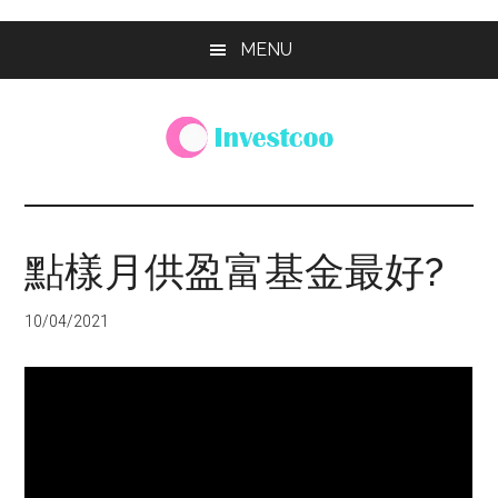
Skip
Skip
Skip
MENU
to
to
to
main
primary
footer
content
sidebar
Investcoo
一
個
生
點樣月供盈富基金最好?
活
化
10/04/2021
的
投
資
網
站