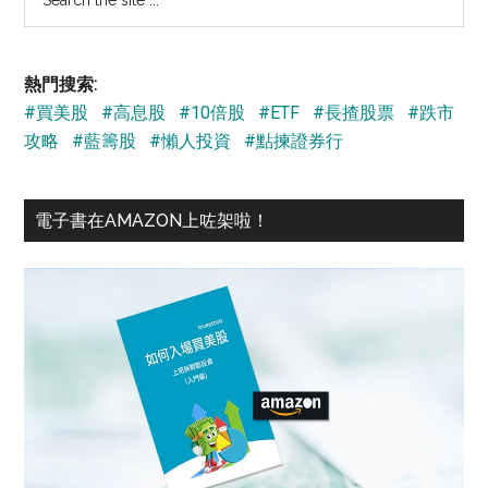
the
site
...
熱門搜索:
#買美股
#高息股
#10倍股
#ETF
#長揸股票
#跌市
攻略
#藍籌股
#懶人投資
#點揀證券行
電子書在AMAZON上咗架啦！