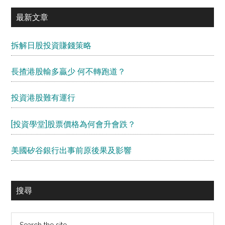
最新文章
拆解日股投資賺錢策略
長揸港股輸多贏少 何不轉跑道？
投資港股難有運行
[投資學堂]股票價格為何會升會跌？
美國矽谷銀行出事前原後果及影響
搜尋
Search