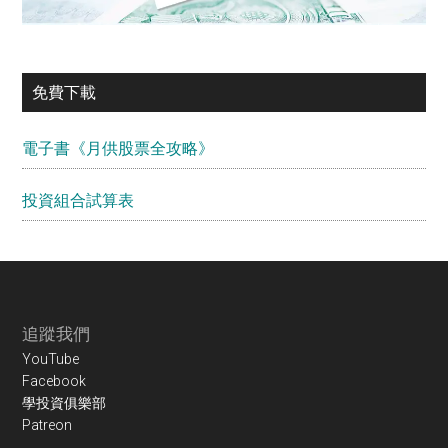
免費下載
電子書《月供股票全攻略》
投資組合試算表
Footer
追蹤我們
YouTube
Facebook
學投資俱樂部
Patreon