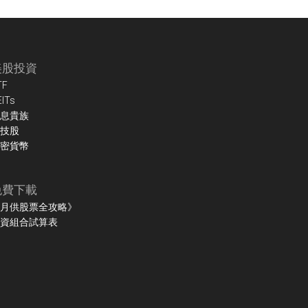
美股投資
TF
EITs
息貴族
技股
密貨幣
免費下載
月供股票全攻略》
資組合試算表