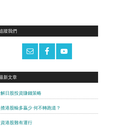
Primary
追蹤我們
Sidebar
最新文章
拆解日股投資賺錢策略
長揸港股輸多贏少 何不轉跑道？
投資港股難有運行