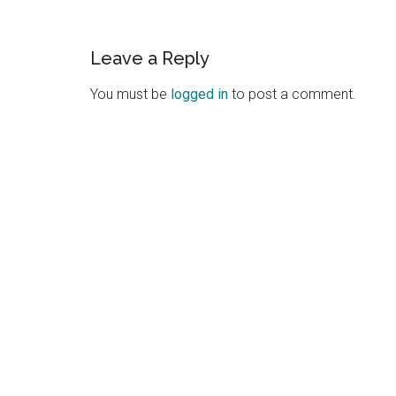
Reader
Leave a Reply
Interactions
You must be
logged in
to post a comment.