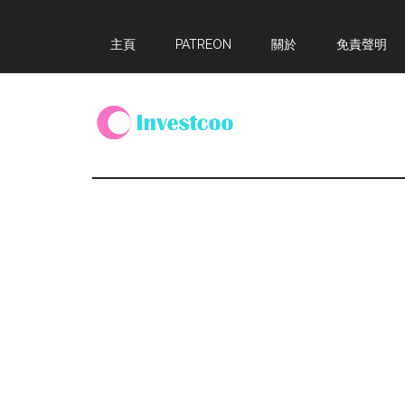
Skip
Skip
Skip
主頁
PATREON
關於
免責聲明
to
to
to
main
primary
footer
content
sidebar
Investcoo
一
個
生
活
化
的
投
資
網
站