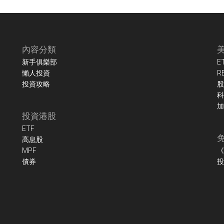
內容分類
新手俱樂部
E
懶人投資
R
投資攻略
股
科
加
投資港股
ETF
高息股
MPF
《
債券
投