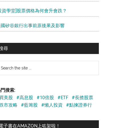
[投資學堂]股票價格為何會升會跌？
美國矽谷銀行出事前原後果及影響
搜尋
earch
e
te
門搜索:
#買美股
#高息股
#10倍股
#ETF
#長揸股票
#跌市攻略
#藍籌股
#懶人投資
#點揀證券行
電子書在AMAZON上咗架啦！