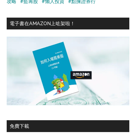
攻略
#藍籌股
#懶人投資
#點揀證券行
電子書在AMAZON上咗架啦！
免費下載