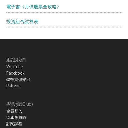
電子書《月供股票全攻略》
投資組合試算表
Footer
追蹤我們
YouTube
Facebook
學投資俱樂部
Patreon
學投資(Club)
會員登入
Club會員區
訂閱課程