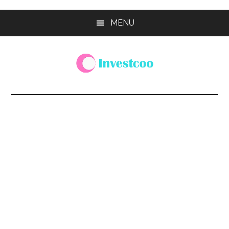
Skip
Skip
Skip
MENU
to
to
to
main
primary
footer
content
sidebar
Investcoo
一
個
生
活
化
的
投
資
網
站