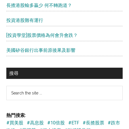
長揸港股輸多贏少 何不轉跑道？
投資港股難有運行
[投資學堂]股票價格為何會升會跌？
美國矽谷銀行出事前原後果及影響
搜尋
Search
the
site
...
熱門搜索:
#買美股
#高息股
#10倍股
#ETF
#長揸股票
#跌市