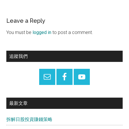
Reader
Leave a Reply
Interactions
You must be
logged in
to post a comment.
Primary
追蹤我們
Sidebar
最新文章
拆解日股投資賺錢策略