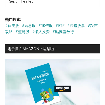
the
site
...
熱門搜索:
#買美股
#高息股
#10倍股
#ETF
#長揸股票
#跌市
攻略
#藍籌股
#懶人投資
#點揀證券行
電子書在AMAZON上咗架啦！