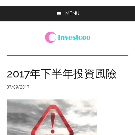
Skip
Skip
Skip
MENU
to
to
to
main
primary
footer
content
sidebar
Investcoo
一
個
生
2017年下半年投資風險
活
化
07/09/2017
的
投
資
網
站