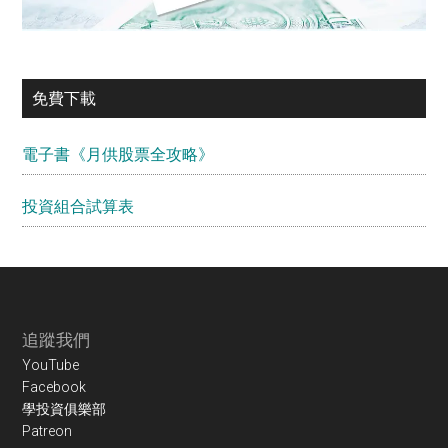
免費下載
電子書《月供股票全攻略》
投資組合試算表
Footer
追蹤我們
YouTube
Facebook
學投資俱樂部
Patreon