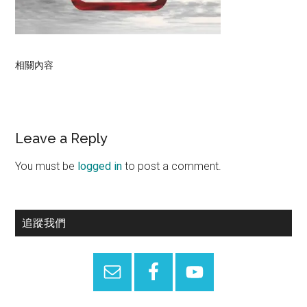
相關內容
Reader
Leave a Reply
Interactions
You must be
logged in
to post a comment.
Primary
追蹤我們
Sidebar