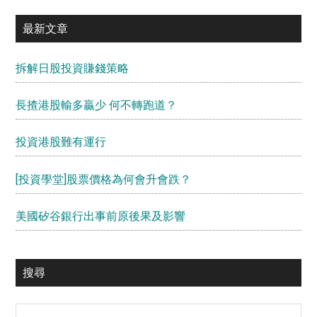
最新文章
拆解日股投資賺錢策略
長揸港股輸多贏少 何不轉跑道？
投資港股難有運行
[投資學堂]股票價格為何會升會跌？
美國矽谷銀行出事前原後果及影響
搜尋
Search