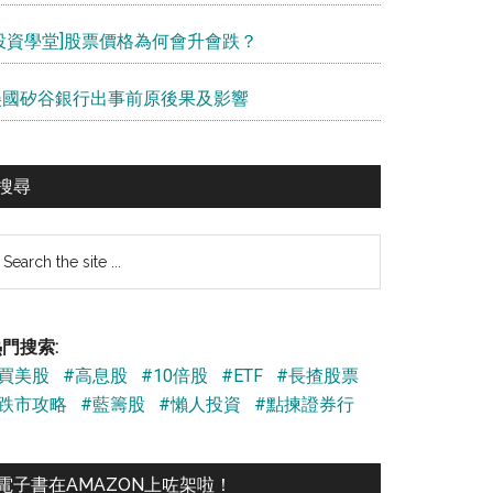
[投資學堂]股票價格為何會升會跌？
美國矽谷銀行出事前原後果及影響
搜尋
earch
e
te
門搜索:
#買美股
#高息股
#10倍股
#ETF
#長揸股票
#跌市攻略
#藍籌股
#懶人投資
#點揀證券行
電子書在AMAZON上咗架啦！