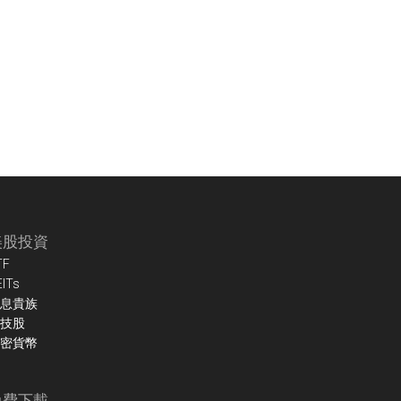
美股投資
TF
EITs
息貴族
技股
密貨幣
免費下載