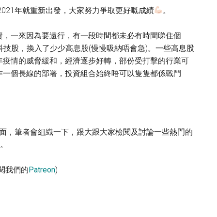
2021年就重新出發，大家努力爭取更好嘅成績
。
資，一來因為要遠行，有一段時間都未必有時間睇住個
多的科技股，換入了少少高息股(慢慢吸納唔會急)。一些高息股
年疫情的威脅緩和，經濟逐步好轉，部份受打擊的行業可
作一個長線的部署，投資組合始終唔可以隻隻都係戰鬥
股方面，筆者會組織一下，跟大跟大家檢閱及討論一些熱門的
家。
閱我們的
Patreon
)