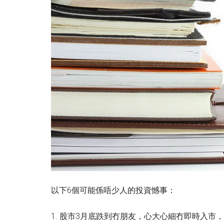
以下6個可能係唔少人的投資憾事：
1. 股市3月底跌到冇朋友，心大心細冇即時入市