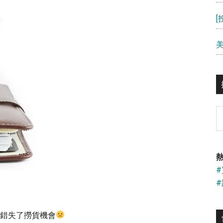
S
th
si
...
熱
，錯失了撈貨機會