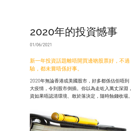
2020年的投資憾事
01/06/2021
新一年投資話題離唔開買邊啲股票好，不過
驗，都未嘗唔係好事。
2020年無論香港或美國股市，好多都係估佢唔
大疫情，令到股市倒插。你以為走咗入萬丈深淵
資如果唔認清環境、敢於落決定，隨時蝕錢收場