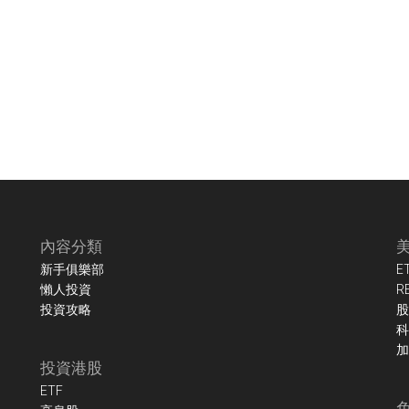
內容分類
新手俱樂部
E
懶人投資
R
投資攻略
股
科
加
投資港股
ETF