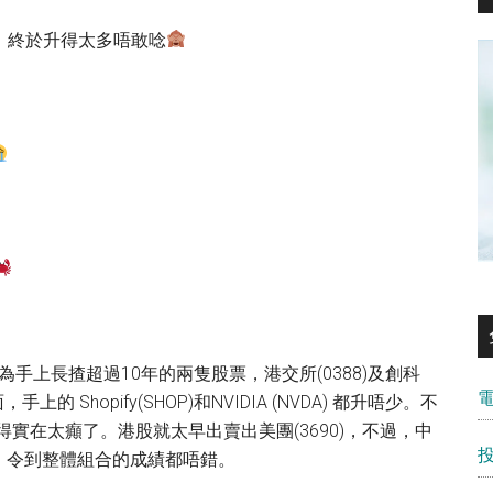
等，終於升得太多唔敢唸
為手上長揸超過10年的兩隻股票，港交所(0388)及創科
 Shopify(SHOP)和NVIDIA (NVDA) 都升唔少。不
得實在太癲了。港股就太早出賣出美團(3690)，不過，中
，令到整體組合的成績都唔錯。