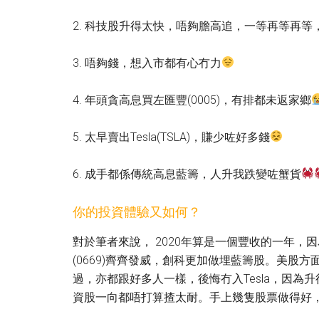
2. 科技股升得太快，唔夠膽高追，一等再等再
3. 唔夠錢，想入市都有心冇力
4. 年頭貪高息買左匯豐(0005)，有排都未返家鄉
5. 太早賣出Tesla(TSLA)，賺少咗好多錢
6. 成手都係傳統高息藍籌，人升我跌變咗蟹貨
你的投資體驗又如何？
對於筆者來說， 2020年算是一個豐收的一年，因
(0669)齊齊發威，創科更加做埋藍籌股。美股方面，手上的
過，亦都跟好多人一樣，後悔冇入Tesla，因為升
資股一向都唔打算揸太耐。手上幾隻股票做得好