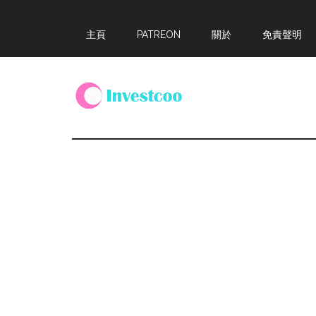
Skip
Skip
Skip
主頁
PATREON
關於
免責聲明
to
to
to
main
primary
footer
content
sidebar
Investcoo
一
個
生
活
化
的
投
資
網
站