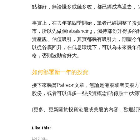
點都好，無論賺多或蝕多咗，都已經成為過去， 
事實上，在去年第四季開始，筆者已經調整了投
市，所以先做個rebalancing，減持部份升得
資產靚、估值吸引，其實都幾有吸引力，期望今
以從谷底回升，在低息環境下，可以為未來幾年
格，否則波動會好大。
如何部署新一年的投資
接下來幾篇Patreon文章，無論是港股或者美
股份，或者可以俾多一些投資概念(唔係貼士)大
(更多、更新關於投資港股或美股的內容，歡迎訂
Like this:
Loading...