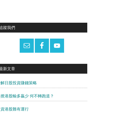
Primary
追蹤我們
Sidebar
最新文章
拆解日股投資賺錢策略
長揸港股輸多贏少 何不轉跑道？
投資港股難有運行