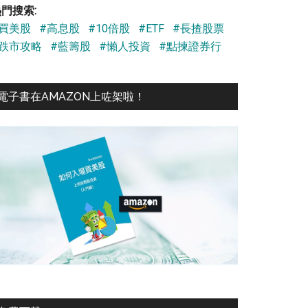
門搜索:
#買美股
#高息股
#10倍股
#ETF
#長揸股票
#跌市攻略
#藍籌股
#懶人投資
#點揀證券行
電子書在AMAZON上咗架啦！