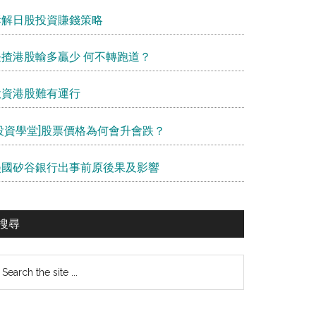
拆解日股投資賺錢策略
長揸港股輸多贏少 何不轉跑道？
投資港股難有運行
[投資學堂]股票價格為何會升會跌？
美國矽谷銀行出事前原後果及影響
搜尋
earch
e
te