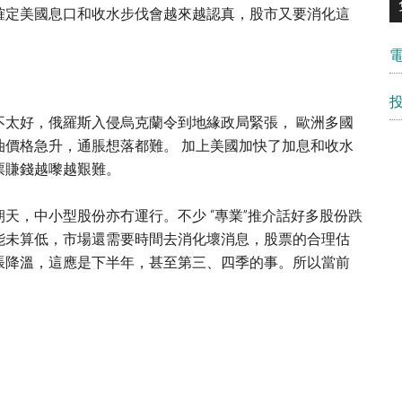
確定美國息口和收水步伐會越來越認真，股市又要消化這
不太好，俄羅斯入侵烏克蘭令到地緣政局緊張， 歐洲多國
油價格急升，通脹想落都難。 加上美國加快了加息和收水
票賺錢越嚟越艱難。
天，中小型股份亦冇運行。不少 “專業”推介話好多股份跌
能未算低，市場還需要時間去消化壞消息，股票的合理估
脹降溫，這應是下半年，甚至第三、四季的事。所以當前