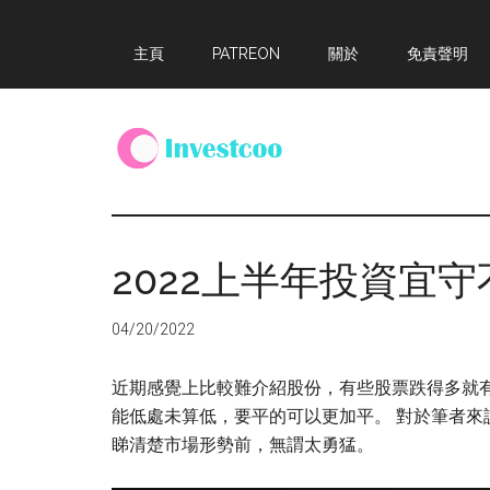
Skip
Skip
Skip
主頁
PATREON
關於
免責聲明
to
to
to
main
primary
footer
content
sidebar
Investcoo
一
個
生
2022上半年投資宜
活
化
04/20/2022
的
投
近期感覺上比較難介紹股份，有些股票跌得多就有
資
能低處未算低，要平的可以更加平。 對於筆者來
網
睇清楚市場形勢前，無謂太勇猛。
站