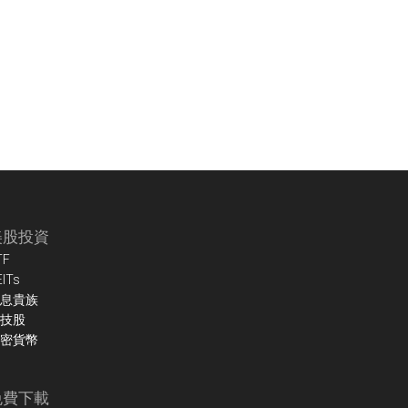
美股投資
TF
EITs
息貴族
技股
密貨幣
免費下載