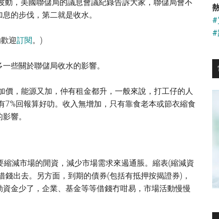
...
幅波動，美國聯儲局的議息會議紀錄告訴大家，聯儲局會不
熱
加息的步伐，第二就是收水。
的歡迎
訂閱
。)
多一些關於聯儲局收水的影響。
品加價，能源又加，仲有租金都升，一般來說，打工仔的人
有7%回報算好叻。收入無增加，只有靠食老本或節衣縮食
的影響。
要縮減市場的閒資，減少市場需求來遏通脹。縮表(縮減資
借錢出去。另方面，到期的債券(包括有抵押按揭證券)，
動資金少了，企業、基金等等借錢冇咁易，市場活動慢慢