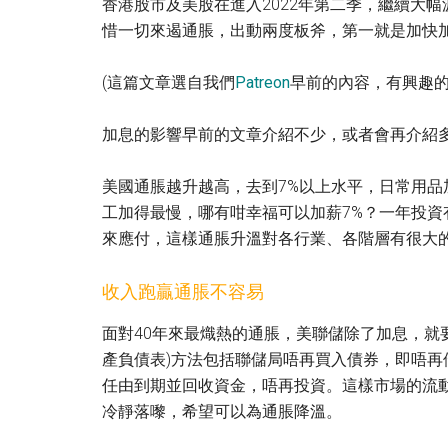
香港股市及美股在進入2022年第二季，繼續大
惜一切來遏通脹，出動兩度板斧，第一就是加快
(這篇文章選自我們
Patreon
早前的內容，有興趣
加息的影響早前的文章介紹不少，或者會再介紹
美國通脹越升越高，去到7%以上水平，日常用
工加得最慢，哪有咁幸福可以加薪7%？一年投資
來應付，這樣通脹升溫對各行業、各階層有很大
收入跑贏通脹不容易
面對40年來最熾熱的通脹，美聯儲除了加息，就
產負債表)方法包括聯儲局唔再買入債券，即唔再
任由到期並回收資金，唔再投資。這樣市場的流
冷靜落嚟，希望可以為通脹降溫。