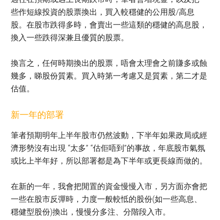
些作短線投資的股票換出，買入較穩健的公用股/高息
股。在股市跌得多時，會賣出一些這類的穩健的高息股，
換入一些跌得深兼且優質的股票。
換言之，任何時期換出的股票，唔會太理會之前賺多或蝕
幾多，睇股份質素。買入時第一考慮又是質素，第二才是
估值。
新一年的部署
筆者預期明年上半年股市仍然波動，下半年如果政局或經
濟形勢沒有出現 “太多” “估佢唔到”的事故，年底股市氣氛
或比上半年好，所以部署都是為下半年或更長線而做的。
在新的一年，我會把閒置的資金慢慢入市，另方面亦會把
一些在股市反彈時，力度一般較怟的股份(如一些高息、
穩健型股份)換出，慢慢分多注、分階段入市。