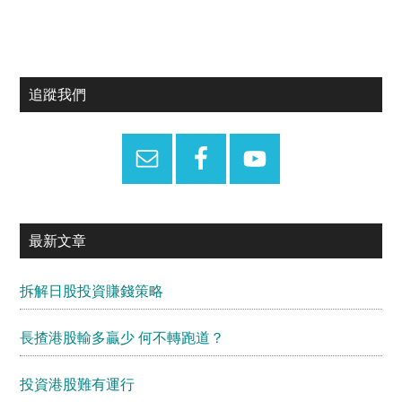
Primary
追蹤我們
Sidebar
最新文章
拆解日股投資賺錢策略
長揸港股輸多贏少 何不轉跑道？
投資港股難有運行