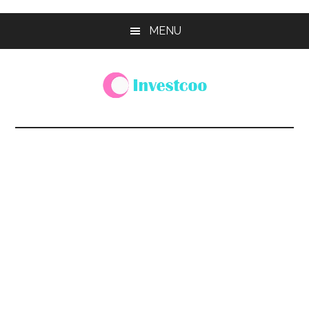
Skip
Skip
Skip
MENU
to
to
to
main
primary
footer
content
sidebar
Investcoo
一
個
生
活
化
的
投
資
網
站