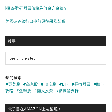
[投資學堂]股票價格為何會升會跌？
美國矽谷銀行出事前原後果及影響
搜尋
Search
the
site
...
熱門搜索:
#買美股
#高息股
#10倍股
#ETF
#長揸股票
#跌市
攻略
#藍籌股
#懶人投資
#點揀證券行
電子書在AMAZON上咗架啦！