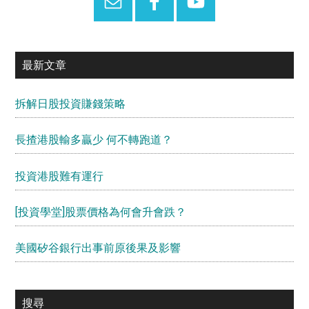
最新文章
拆解日股投資賺錢策略
長揸港股輸多贏少 何不轉跑道？
投資港股難有運行
[投資學堂]股票價格為何會升會跌？
美國矽谷銀行出事前原後果及影響
搜尋