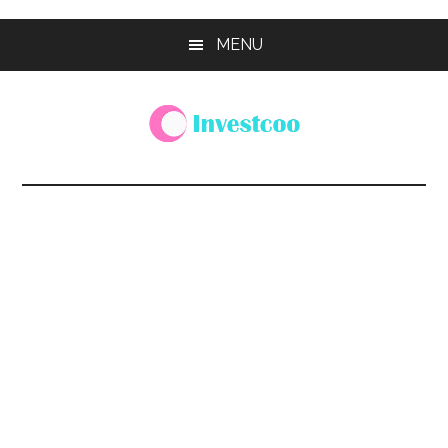
Skip
Skip
Skip
MENU
to
to
to
main
primary
footer
content
sidebar
Investcoo
一
個
生
活
化
的
投
資
網
站