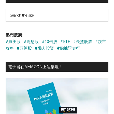
Search
the
site
...
熱門搜索:
#買美股
#高息股
#10倍股
#ETF
#長揸股票
#跌市
攻略
#藍籌股
#懶人投資
#點揀證券行
電子書在AMAZON上咗架啦！