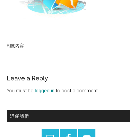
相關內容
Reader
Leave a Reply
Interactions
You must be
logged in
to post a comment.
Primary
追蹤我們
Sidebar