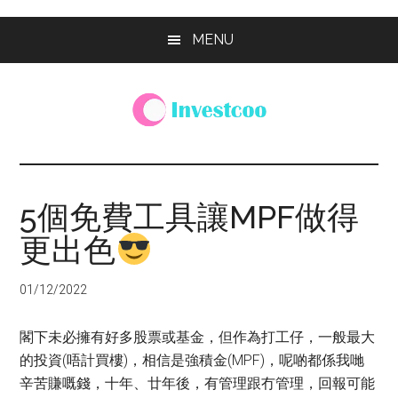
Skip
Skip
Skip
MENU
to
to
to
main
primary
footer
content
sidebar
Investcoo
一
個
生
5個免費工具讓MPF做得
活
更出色
化
的
投
01/12/2022
資
網
閣下未必擁有好多股票或基金，但作為打工仔，一般最大
站
的投資(唔計買樓)，相信是強積金(MPF)，呢啲都係我哋
辛苦賺嘅錢，十年、廿年後，有管理跟冇管理，回報可能