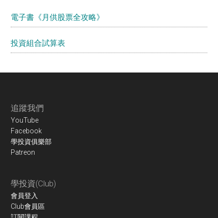
電子書《月供股票全攻略》
投資組合試算表
Footer
追蹤我們
YouTube
Facebook
學投資俱樂部
Patreon
學投資(Club)
會員登入
Club會員區
訂閱課程