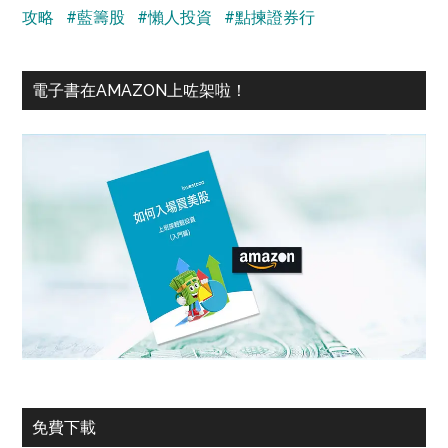
攻略
#藍籌股
#懶人投資
#點揀證券行
電子書在AMAZON上咗架啦！
免費下載