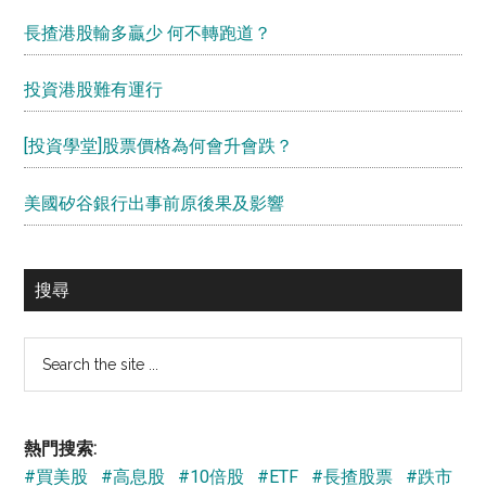
長揸港股輸多贏少 何不轉跑道？
投資港股難有運行
[投資學堂]股票價格為何會升會跌？
美國矽谷銀行出事前原後果及影響
搜尋
Search
the
site
...
熱門搜索:
#買美股
#高息股
#10倍股
#ETF
#長揸股票
#跌市