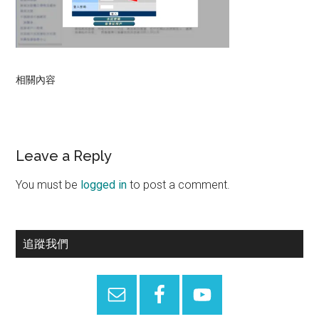
相關內容
Reader
Leave a Reply
Interactions
You must be
logged in
to post a comment.
Primary
追蹤我們
Sidebar