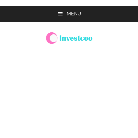
Skip
Skip
Skip
MENU
to
to
to
main
primary
footer
content
sidebar
Investcoo
一
個
生
活
化
的
投
資
網
站