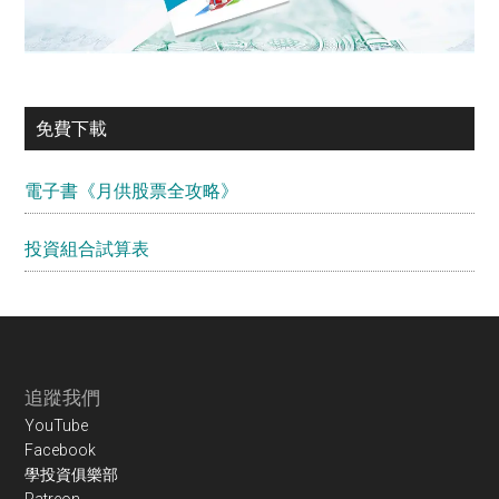
免費下載
電子書《月供股票全攻略》
投資組合試算表
Footer
追蹤我們
YouTube
Facebook
學投資俱樂部
Patreon