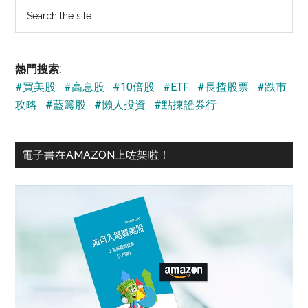
Search
the
site
...
熱門搜索:
#買美股
#高息股
#10倍股
#ETF
#長揸股票
#跌市
攻略
#藍籌股
#懶人投資
#點揀證券行
電子書在AMAZON上咗架啦！