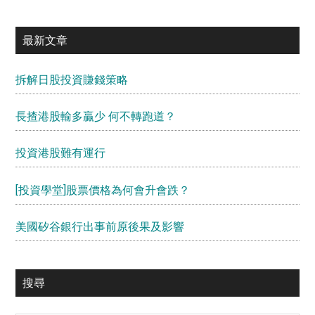
最新文章
拆解日股投資賺錢策略
長揸港股輸多贏少 何不轉跑道？
投資港股難有運行
[投資學堂]股票價格為何會升會跌？
美國矽谷銀行出事前原後果及影響
搜尋