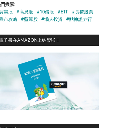
門搜索:
#買美股
#高息股
#10倍股
#ETF
#長揸股票
#跌市攻略
#藍籌股
#懶人投資
#點揀證券行
電子書在AMAZON上咗架啦！