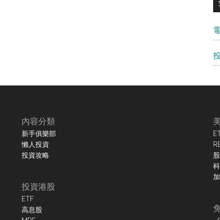
內容分類
新手俱樂部
E
懶人投資
R
投資攻略
股
科
加
投資港股
ETF
高息股