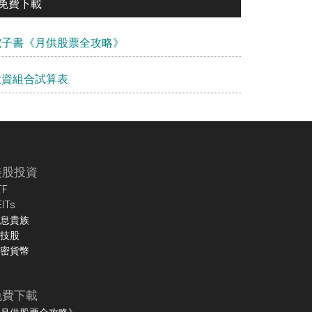
免費下載
電子書《月供股票全攻略》
投資組合試算表
美股投資
TF
EITs
息貴族
技股
密貨幣
免費下載