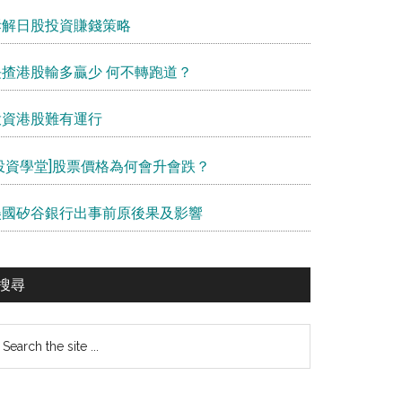
拆解日股投資賺錢策略
長揸港股輸多贏少 何不轉跑道？
投資港股難有運行
[投資學堂]股票價格為何會升會跌？
美國矽谷銀行出事前原後果及影響
搜尋
earch
e
te