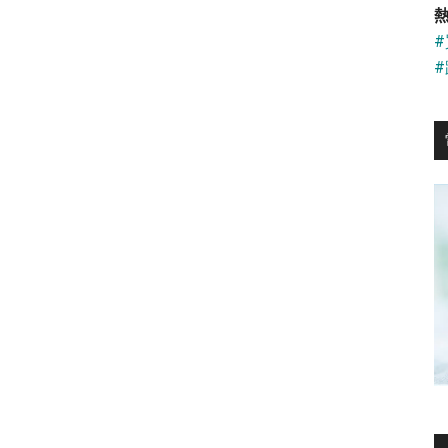
...
熱