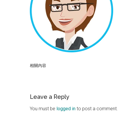
相關內容
Reader
Leave a Reply
Interactions
You must be
logged in
to post a comment.