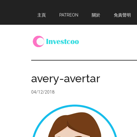
Skip
Skip
Skip
主頁
PATREON
關於
免責聲明
to
to
to
main
primary
footer
content
sidebar
Investcoo
一
個
生
avery-avertar
活
化
04/12/2018
的
投
資
網
站