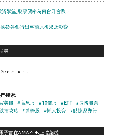
[投資學堂]股票價格為何會升會跌？
美國矽谷銀行出事前原後果及影響
搜尋
earch
e
te
門搜索:
#買美股
#高息股
#10倍股
#ETF
#長揸股票
#跌市攻略
#藍籌股
#懶人投資
#點揀證券行
電子書在AMAZON上咗架啦！