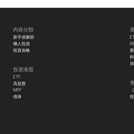
內容分類
新手俱樂部
E
懶人投資
R
投資攻略
股
科
加
投資港股
ETF
高息股
MPF
《
債券
投