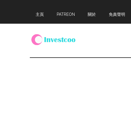
Skip
Skip
Skip
主頁
PATREON
關於
免責聲明
to
to
to
main
primary
footer
content
sidebar
Investcoo
一
個
生
活
化
的
投
資
網
站