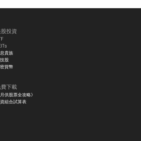
美股投資
TF
EITs
息貴族
技股
密貨幣
免費下載
月供股票全攻略》
資組合試算表