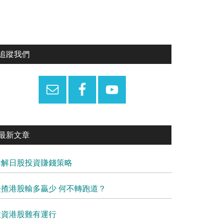
Primary
追蹤我們
Sidebar
最新文章
拆解日股投資賺錢策略
長揸港股輸多贏少 何不轉跑道？
投資港股難有運行