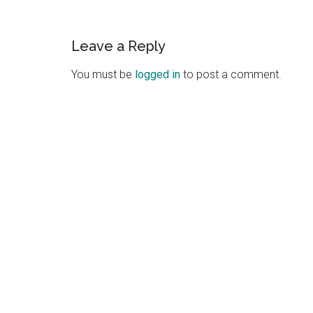
Reader
Leave a Reply
Interactions
You must be
logged in
to post a comment.