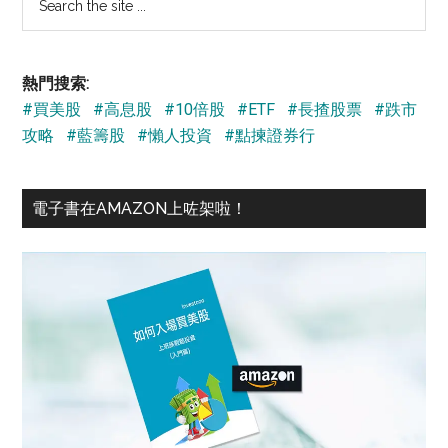
the
site
...
熱門搜索:
#買美股
#高息股
#10倍股
#ETF
#長揸股票
#跌市
攻略
#藍籌股
#懶人投資
#點揀證券行
電子書在AMAZON上咗架啦！