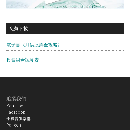
免費下載
電子書《月供股票全攻略》
投資組合試算表
Footer
追蹤我們
YouTube
Facebook
學投資俱樂部
Patreon