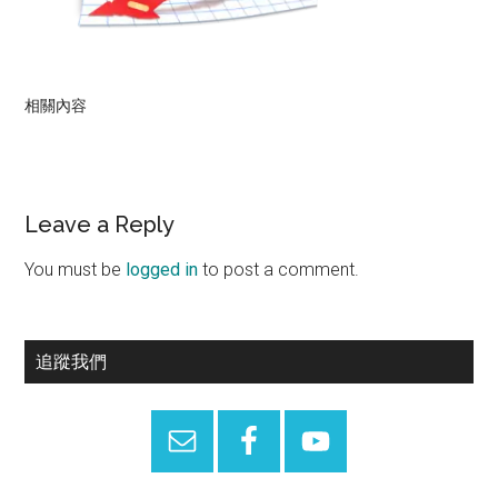
相關內容
Reader
Leave a Reply
Interactions
You must be
logged in
to post a comment.
Primary
追蹤我們
Sidebar