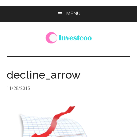
Skip
Skip
Skip
MENU
to
to
to
main
primary
footer
content
sidebar
Investcoo
一
個
生
decline_arrow
活
化
11/28/2015
的
投
資
網
站