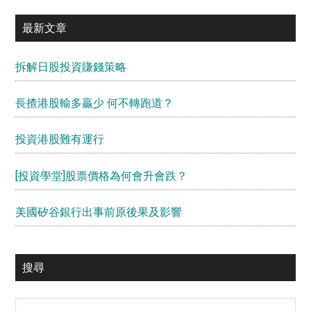
最新文章
拆解日股投資賺錢策略
長揸港股輸多贏少 何不轉跑道？
投資港股難有運行
[投資學堂]股票價格為何會升會跌？
美國矽谷銀行出事前原後果及影響
搜尋
Search