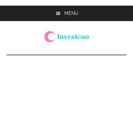
Skip
Skip
Skip
MENU
to
to
to
main
primary
footer
content
sidebar
Investcoo
一
個
生
活
化
的
投
資
網
站