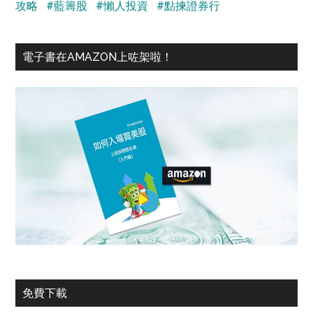
攻略
#藍籌股
#懶人投資
#點揀證券行
電子書在AMAZON上咗架啦！
免費下載