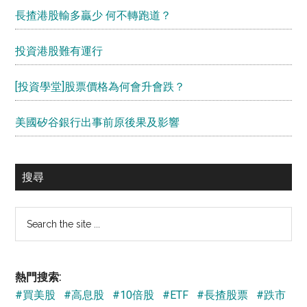
長揸港股輸多贏少 何不轉跑道？
投資港股難有運行
[投資學堂]股票價格為何會升會跌？
美國矽谷銀行出事前原後果及影響
搜尋
Search
the
site
...
熱門搜索:
#買美股
#高息股
#10倍股
#ETF
#長揸股票
#跌市