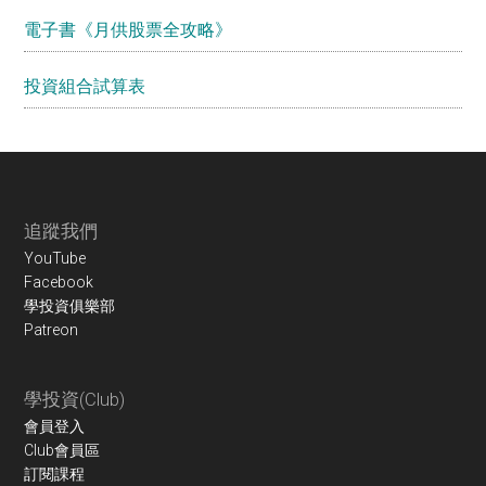
電子書《月供股票全攻略》
投資組合試算表
Footer
追蹤我們
YouTube
Facebook
學投資俱樂部
Patreon
學投資(Club)
會員登入
Club會員區
訂閱課程