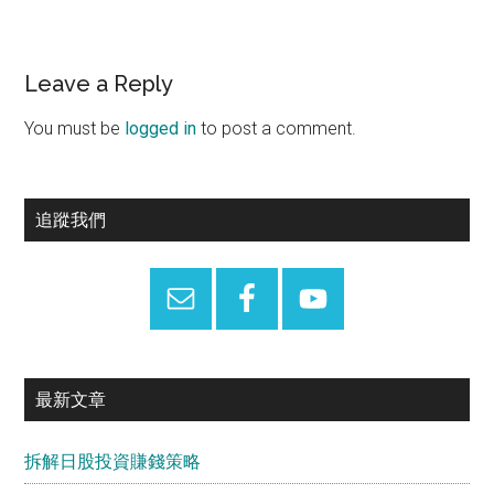
Reader
Leave a Reply
Interactions
You must be
logged in
to post a comment.
Primary
追蹤我們
Sidebar
最新文章
拆解日股投資賺錢策略