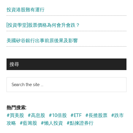
投資港股難有運行
[投資學堂]股票價格為何會升會跌？
美國矽谷銀行出事前原後果及影響
搜尋
Search
the
site
...
熱門搜索:
#買美股
#高息股
#10倍股
#ETF
#長揸股票
#跌市
攻略
#藍籌股
#懶人投資
#點揀證券行