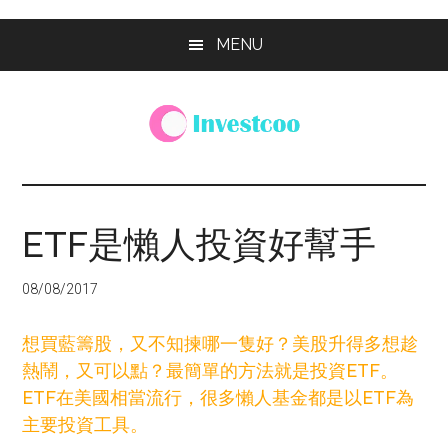
Skip
Skip
Skip
MENU
to
to
to
main
primary
footer
content
sidebar
Investcoo
一
個
生
ETF是懶人投資好幫手
活
化
08/08/2017
的
投
想買藍籌股，又不知揀哪一隻好？美股升得多想趁
資
熱鬧，又可以點？最簡單的方法就是投資ETF。
網
ETF在美國相當流行，很多懶人基金都是以ETF為
站
主要投資工具。