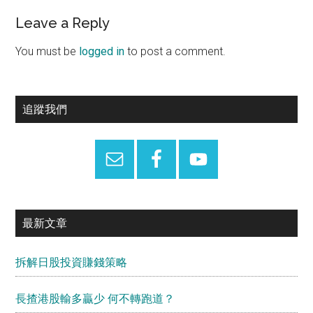
Reader
Leave a Reply
Interactions
You must be
logged in
to post a comment.
Primary
追蹤我們
Sidebar
最新文章
拆解日股投資賺錢策略
長揸港股輸多贏少 何不轉跑道？