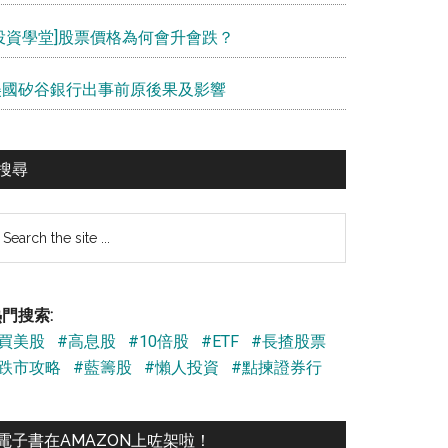
[投資學堂]股票價格為何會升會跌？
美國矽谷銀行出事前原後果及影響
搜尋
earch
e
te
門搜索:
#買美股
#高息股
#10倍股
#ETF
#長揸股票
#跌市攻略
#藍籌股
#懶人投資
#點揀證券行
電子書在AMAZON上咗架啦！