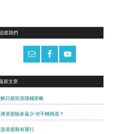
Primary
追蹤我們
Sidebar
最新文章
拆解日股投資賺錢策略
長揸港股輸多贏少 何不轉跑道？
投資港股難有運行