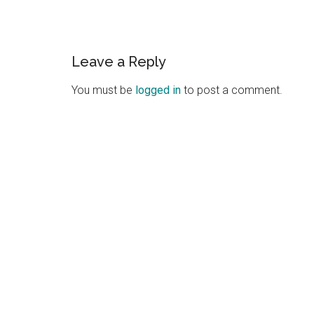
Reader
Leave a Reply
Interactions
You must be
logged in
to post a comment.