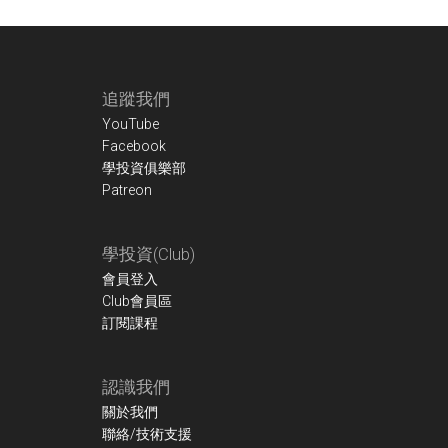
Footer
追蹤我們
YouTube
Facebook
學投資俱樂部
Patreon
學投資(Club)
會員登入
Club會員區
訂閱課程
認識我們
關於我們
聯絡/技術支援