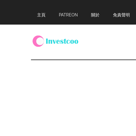
Skip
Skip
Skip
主頁
PATREON
關於
免責聲明
to
to
to
main
primary
footer
content
sidebar
Investcoo
一
個
生
活
化
的
投
資
網
站