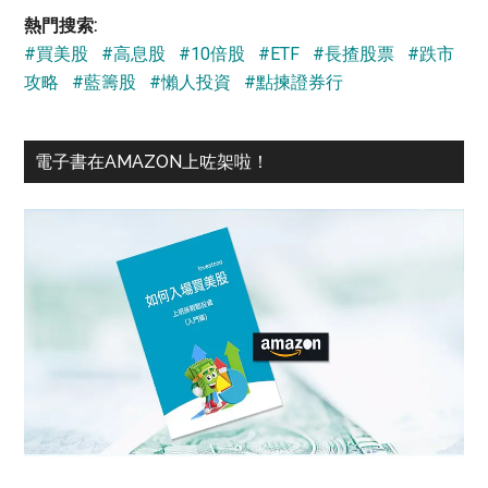
...
熱門搜索:
#買美股
#高息股
#10倍股
#ETF
#長揸股票
#跌市
攻略
#藍籌股
#懶人投資
#點揀證券行
電子書在AMAZON上咗架啦！