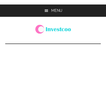
Skip
Skip
Skip
MENU
to
to
to
main
primary
footer
content
sidebar
Investcoo
一
個
生
活
化
的
投
資
網
站