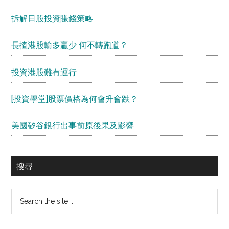
拆解日股投資賺錢策略
長揸港股輸多贏少 何不轉跑道？
投資港股難有運行
[投資學堂]股票價格為何會升會跌？
美國矽谷銀行出事前原後果及影響
搜尋
Search
the
site