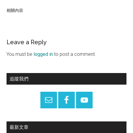
相關內容
Reader
Leave a Reply
Interactions
You must be
logged in
to post a comment.
Primary
追蹤我們
Sidebar
最新文章