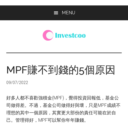
Skip
Skip
Skip
MENU
to
to
to
main
primary
footer
content
sidebar
Investcoo
一
個
生
MPF賺不到錢的5個原因
活
化
09/07/2022
的
投
好多人都不喜歡強積金(MPF)，覺得投資回報低，基金公
資
司做得差。不過，基金公司做得好與壞，只是MPF成績不
網
理想的其中一個原因，其實更大部份的責任可能在於自
站
己。管理得好，MPF可以幫你年年賺錢。