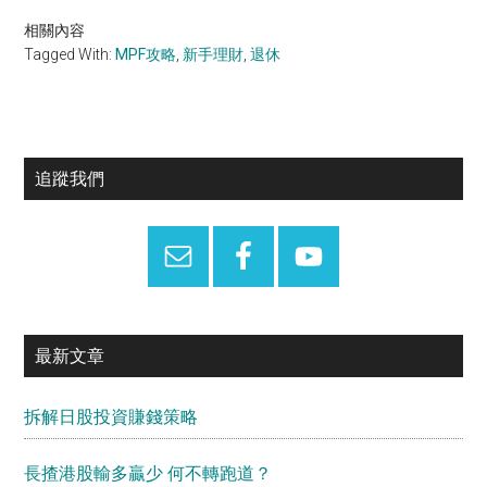
相關內容
Tagged With:
MPF攻略
,
新手理財
,
退休
Primary
追蹤我們
Sidebar
最新文章
拆解日股投資賺錢策略
長揸港股輸多贏少 何不轉跑道？