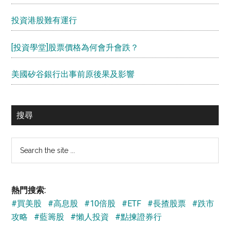
投資港股難有運行
[投資學堂]股票價格為何會升會跌？
美國矽谷銀行出事前原後果及影響
搜尋
Search
the
site
...
熱門搜索:
#買美股
#高息股
#10倍股
#ETF
#長揸股票
#跌市
攻略
#藍籌股
#懶人投資
#點揀證券行