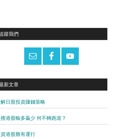
Primary
追蹤我們
Sidebar
最新文章
拆解日股投資賺錢策略
長揸港股輸多贏少 何不轉跑道？
投資港股難有運行