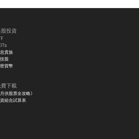
美股投資
TF
EITs
息貴族
技股
密貨幣
免費下載
月供股票全攻略》
資組合試算表