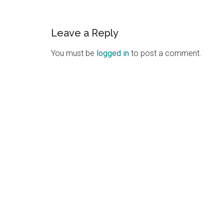
Reader
Leave a Reply
Interactions
You must be
logged in
to post a comment.