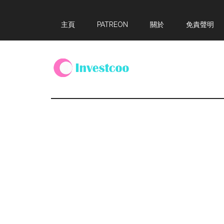
Skip
Skip
Skip
主頁
PATREON
關於
免責聲明
to
to
to
main
primary
footer
content
sidebar
Investcoo
一
個
生
活
化
的
投
資
網
站