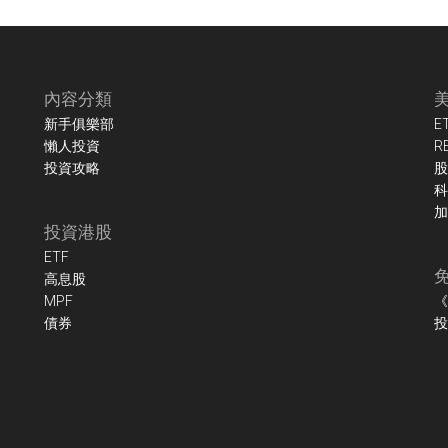
內容分類
新手俱樂部
E
懶人投資
R
投資攻略
股
科
加
投資港股
ETF
高息股
MPF
《
債券
投