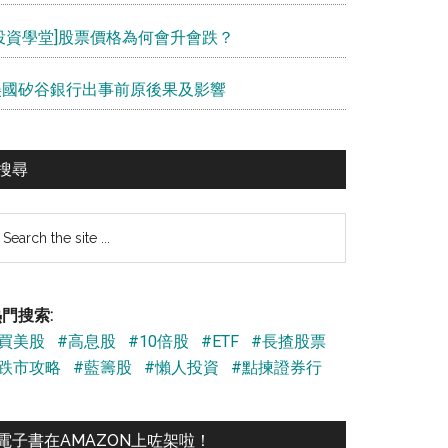
[投資學堂]股票價格為何會升會跌？
美國矽谷銀行出事前原後果及影響
搜尋
earch
e
te
門搜索:
#買美股
#高息股
#10倍股
#ETF
#長揸股票
#跌市攻略
#藍籌股
#懶人投資
#點揀證券行
電子書在AMAZON上咗架啦！