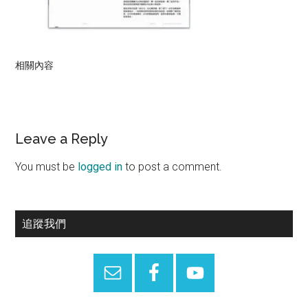
相關內容
Reader
Leave a Reply
Interactions
You must be
logged in
to post a comment.
Primary
追蹤我們
Sidebar