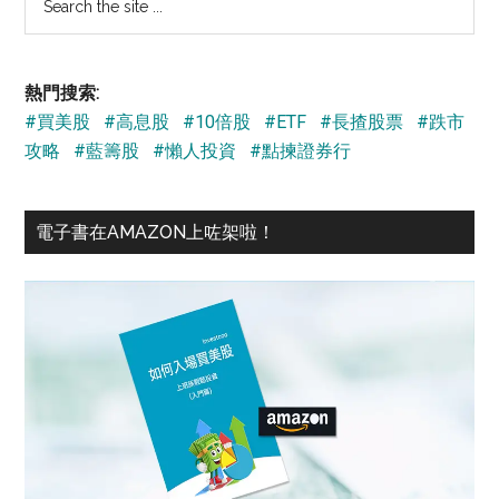
the
site
...
熱門搜索:
#買美股
#高息股
#10倍股
#ETF
#長揸股票
#跌市
攻略
#藍籌股
#懶人投資
#點揀證券行
電子書在AMAZON上咗架啦！