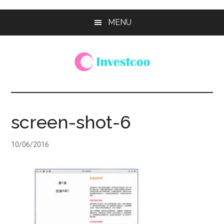
Skip
Skip
Skip
MENU
to
to
to
main
primary
footer
content
sidebar
Investcoo
一
個
生
screen-shot-6
活
化
10/06/2016
的
投
資
網
站