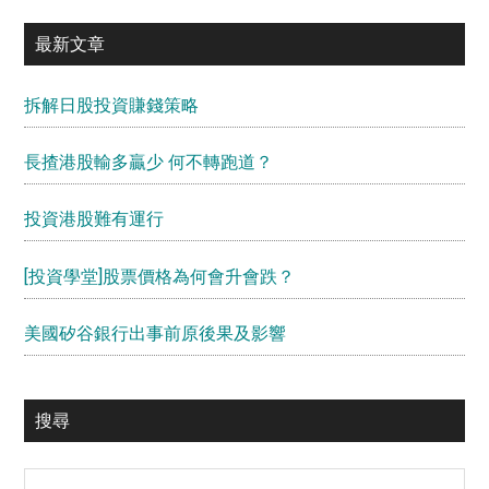
最新文章
拆解日股投資賺錢策略
長揸港股輸多贏少 何不轉跑道？
投資港股難有運行
[投資學堂]股票價格為何會升會跌？
美國矽谷銀行出事前原後果及影響
搜尋
Search