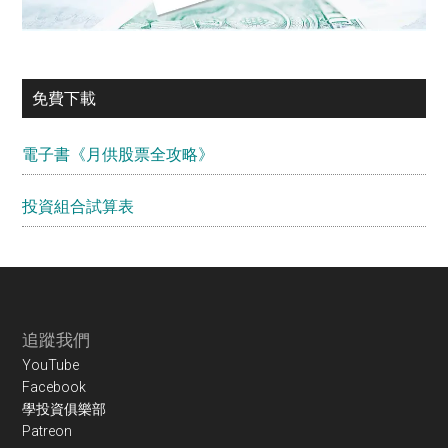
免費下載
電子書《月供股票全攻略》
投資組合試算表
Footer
追蹤我們
YouTube
Facebook
學投資俱樂部
Patreon