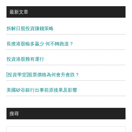
最新文章
拆解日股投資賺錢策略
長揸港股輸多贏少 何不轉跑道？
投資港股難有運行
[投資學堂]股票價格為何會升會跌？
美國矽谷銀行出事前原後果及影響
搜尋
Search