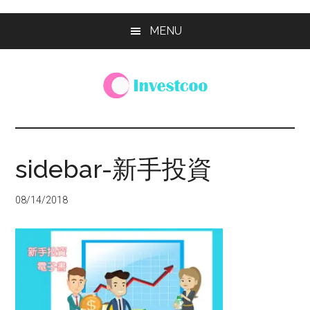
Skip
Skip
Skip
MENU
to
to
to
main
primary
footer
content
sidebar
Investcoo
一
個
生
sidebar-新手投資
活
化
08/14/2018
的
投
資
網
站