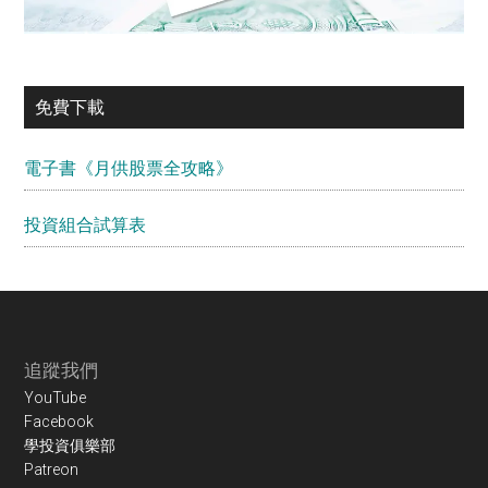
免費下載
電子書《月供股票全攻略》
投資組合試算表
Footer
追蹤我們
YouTube
Facebook
學投資俱樂部
Patreon