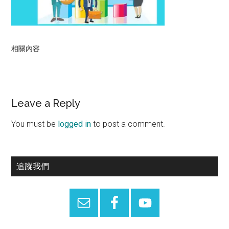
相關內容
Reader
Leave a Reply
Interactions
You must be
logged in
to post a comment.
Primary
追蹤我們
Sidebar