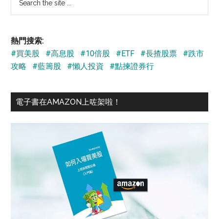
the
site
...
熱門搜索:
#買美股
#高息股
#10倍股
#ETF
#長揸股票
#跌市
攻略
#藍籌股
#懶人投資
#點揀證券行
電子書在AMAZON上咗架啦！