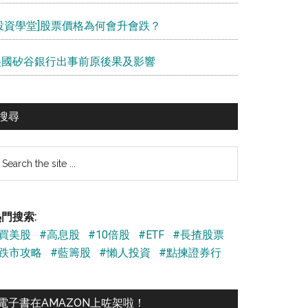
[投資學堂]股票價格為何會升會跌？
美國矽谷銀行出事前原後果及影響
搜尋
earch
e
te
門搜索:
#買美股
#高息股
#10倍股
#ETF
#長揸股票
#跌市攻略
#藍籌股
#懶人投資
#點揀證券行
電子書在AMAZON上咗架啦！