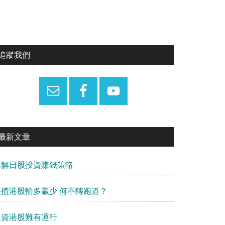
Primary
追蹤我們
Sidebar
最新文章
拆解日股投資賺錢策略
長揸港股輸多贏少 何不轉跑道？
投資港股難有運行