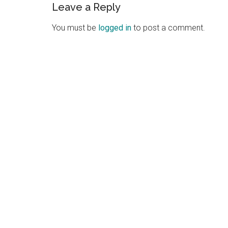
Reader
Leave a Reply
Interactions
You must be
logged in
to post a comment.