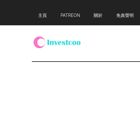
Skip
Skip
Skip
主頁
PATREON
關於
免責聲明
to
to
to
main
primary
footer
content
sidebar
Investcoo
一
個
生
活
化
的
投
資
網
站