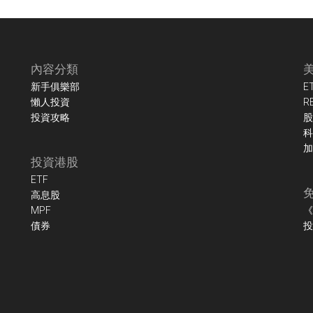
內容分類
新手俱樂部
E
懶人投資
R
投資攻略
股
科
加
投資港股
ETF
高息股
MPF
《
債券
投