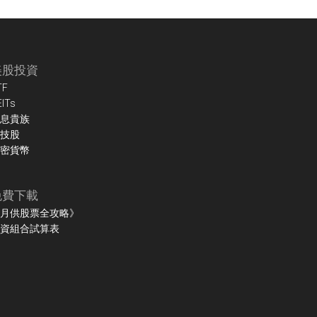
美股投資
TF
EITs
息貴族
技股
密貨幣
免費下載
月供股票全攻略》
資組合試算表