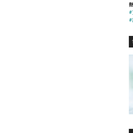
...
熱