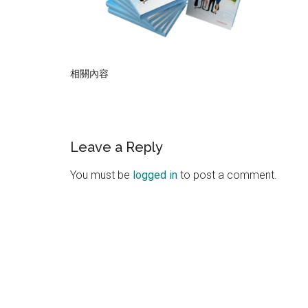
相關內容
Reader
Leave a Reply
Interactions
You must be
logged in
to post a comment.