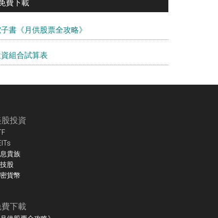
免費下載
電子書《月供股票全攻略》
投資組合試算表
美股投資
TF
EITs
息貴族
技股
密貨幣
免費下載