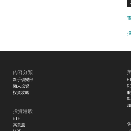
內容分類
新手俱樂部
E
懶人投資
R
投資攻略
股
科
加
投資港股
ETF
高息股