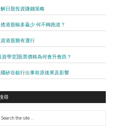
拆解日股投資賺錢策略
長揸港股輸多贏少 何不轉跑道？
投資港股難有運行
[投資學堂]股票價格為何會升會跌？
美國矽谷銀行出事前原後果及影響
搜尋
earch
e
te