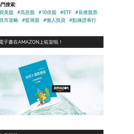
門搜索:
#買美股
#高息股
#10倍股
#ETF
#長揸股票
#跌市攻略
#藍籌股
#懶人投資
#點揀證券行
電子書在AMAZON上咗架啦！