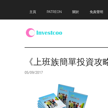
Skip
Skip
Skip
主頁
PATREON
關於
免責聲明
to
to
to
main
primary
footer
content
sidebar
Investcoo
一
個
生
《上班族簡單投資攻
活
化
05/09/2017
的
投
資
網
站