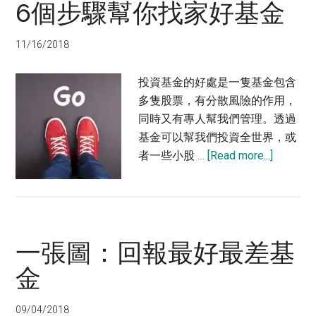
6個步驟幫你找家好基金
揀
基
金
11/16/2018
策
略
投資基金的好處是一隻基金包含
多隻股票，有分散風險的作用，
同時又有專人幫我們管理。透過
基金可以幫我們投資全世界，或
about
者一些小股 …
[Read more...]
6
個
步
驟
一張圖：回報最好最差基
幫
你
金
找
家
09/04/2018