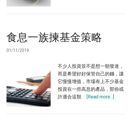
不
買
保
本
食息一族揀基金策略
基
金
的
01/11/2019
3
大
不少人投資並不是想一朝發達，
原
而是希望好好保管自己的錢，讓
因
它慢慢增值，市場有上不少基金
投資在一些高息的產品，部份或
about
許適合這類 …
[Read more...]
食
息
一
族