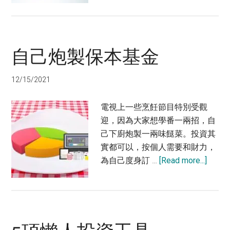
債
券
還
自己炮製保本基金
是
債
券
12/15/2021
基
金
電視上一些烹飪節目特別受觀
好？
迎，因為大家想學番一兩招，自
己下廚炮製一兩味餸菜。投資其
實都可以，按個人需要和財力，
about
為自己度身訂 …
[Read more...]
自
己
炮
製
保