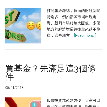
好
基
打開報紙雜誌，負面的財經新聞
金
特別多，例如新興市場出現走
資、新興市場貨幣大貶值、多個
地方的經濟增長數據越來越不像
about
樣，這些地方 …
[Read more...]
一
張
圖：
回
買基金？先滿足這3個條
報
最
件
好
最
05/21/2018
差
基
股票投資越來越方便，大家可以
金
自己落手落腳去揀股、管理自己