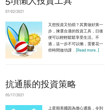
5項懶人投資工具
本
基
07/02/2021
金
又想投資又怕煩？其實做好第一
步，揀選合適的投資工具，日後
便可以輕輕鬆鬆享受生活。不
過，這一步不可以懶，需要花一
about
些時間做功課 …
[Read more...]
5
項
懶
人
抗通脹的投資策略
投
資
工
05/17/2021
具
上星期美國因為擔心通脹，令到