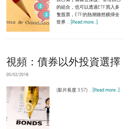
的組合，也可以透過ETF買入多
隻股票，ETF的熱潮雖然横掃全
about
世界 …
[Read more...]
買
基
金？
先
視頻：債券以外投資選擇
滿
足
這
05/02/2018
3
個
abou
(影片長度 3:57) …
[Read more...]
條
視
件
頻：
債
券
以