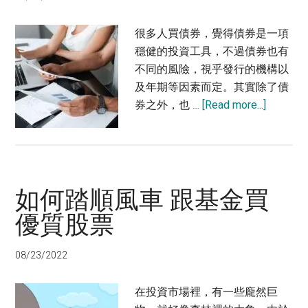
很多人買債券，覺得債券是一項
穩健的投資工具，不過債券也有
不同的風險，視乎發行的機構以
及年期等因素而定。其實除了債
about
券之外，也 …
[Read more...]
債
券
以
外
如何踏順風車 跟基金買
的
投
優質股票
資
選
08/23/2022
擇
在投資市場裡，有一些龐然巨