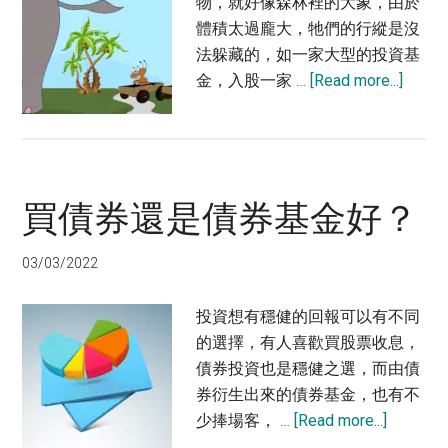
物，就好像森林裡的大象，由於
體積太過龐大，牠們的行縱是沒
法躲藏的，如一家大型的投資基
about
金，入股一家 …
[Read more...]
如
何
踏
順
買債券還是債券基金好？
風
車
跟
03/03/2022
基
金
投資想有穩健的回報可以有不同
買
的選擇，有人喜歡買股票收息，
優
債券投資也是穩健之選，而由債
質
券衍生出來的債券基金，也有不
股
about
少捧場客， …
[Read more...]
票
買