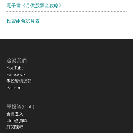
電子書《月供股票全攻略》
投資組合試算表
Footer
追蹤我們
YouTube
Facebook
學投資俱樂部
Patreon
學投資(Club)
會員登入
Club會員區
訂閱課程