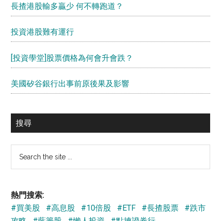
長揸港股輸多贏少 何不轉跑道？
投資港股難有運行
[投資學堂]股票價格為何會升會跌？
美國矽谷銀行出事前原後果及影響
搜尋
Search
the
site
...
熱門搜索:
#買美股
#高息股
#10倍股
#ETF
#長揸股票
#跌市
攻略
#藍籌股
#懶人投資
#點揀證券行