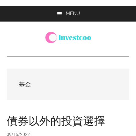
Skip
Skip
Skip
MENU
to
to
to
main
primary
footer
content
sidebar
Investcoo
一
個
生
活
化
基金
的
投
資
網
債券以外的投資選擇
站
09/15/2022