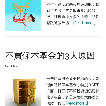
股市大跌，結果火燒連環船，搞
到世界各地主要股市都出現震
盪。往後環繞投資的主題，預期
about
都跟通脹升溫 …
[Read more...]
抗
通
脹
的
不買保本基金的3大原因
投
資
策
03/14/2021
略
一些怕冒風險又要投資的人，都
傾向選擇保本基金，特別在MPF
方面，打工仔不願投資但仍要揀
投資組合，於是索性把大部份的
about
供款，投 …
[Read more...]