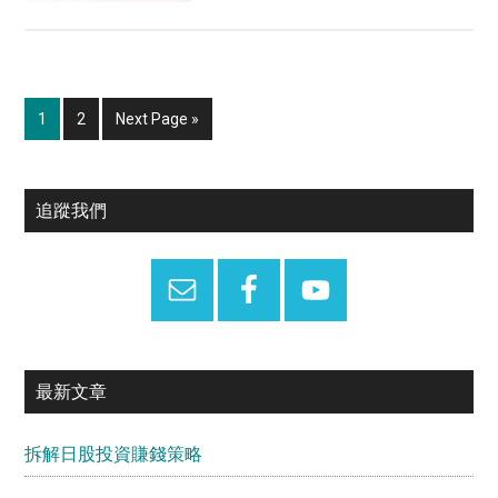
外
投
資
選
Page
Page
Go
1
2
Next Page »
擇
to
Primary
追蹤我們
Sidebar
最新文章
拆解日股投資賺錢策略