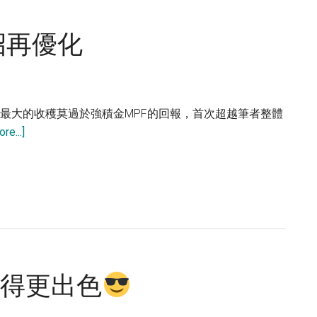
券
值
招再優化
得
買
嗎？
2021年最大的收穫莫過於強積金MPF的回報，首次超越筆者整體
about
re...]
我
的
MPF
大
豐
收
加
做得更出色
2
招
再