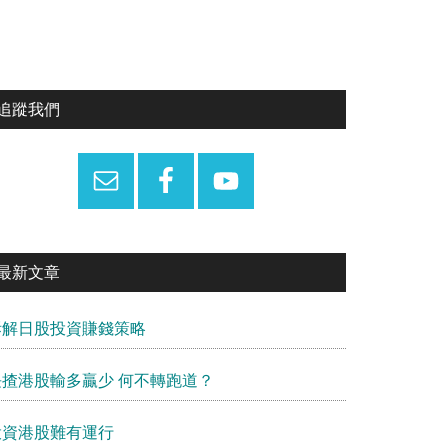
Primary
追蹤我們
Sidebar
最新文章
拆解日股投資賺錢策略
長揸港股輸多贏少 何不轉跑道？
投資港股難有運行