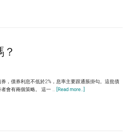
休
投
資
的
選
擇
嗎？
債券，債券利息不低於2%，息率主要跟通脹掛勾。這批債
about
者會有兩個策略。 這一 …
[Read more...]
政
府
綠
色
債