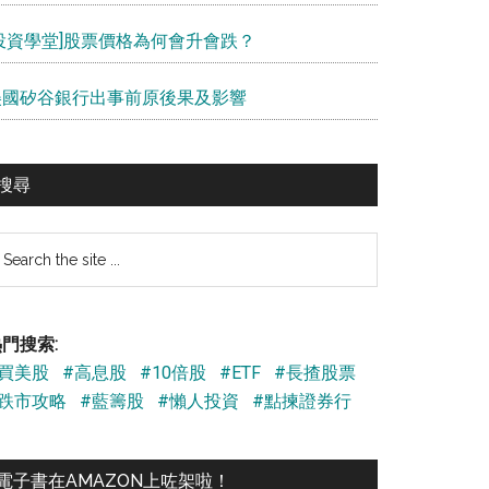
[投資學堂]股票價格為何會升會跌？
美國矽谷銀行出事前原後果及影響
搜尋
earch
e
te
門搜索:
#買美股
#高息股
#10倍股
#ETF
#長揸股票
#跌市攻略
#藍籌股
#懶人投資
#點揀證券行
電子書在AMAZON上咗架啦！