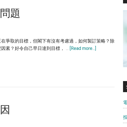
個問題
正在爭取的目標，但閣下有沒有考慮過，如何製訂策略？除
about
因素？好令自己早日達到目標， …
[Read more...]
提
早
退
休
要
考
慮
原因
的
6
個