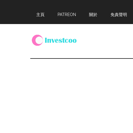
Skip
Skip
Skip
主頁
PATREON
關於
免責聲明
to
to
to
main
primary
footer
content
sidebar
Investcoo
一
個
生
活
化
的
投
資
網
站