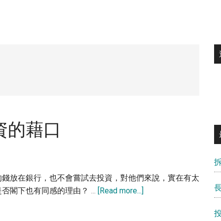
資的藉口
的錢放在銀行，也不會嘗試去投資，對他們來說，實在有太
about
否閣下也有同感的理由？ …
[Read more...]
新
手