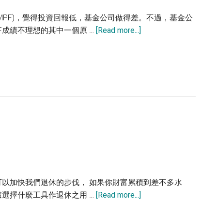
問
題
MPF)，覺得投資回報低，基金公司做得差。不過，基金公
about
F成績不理想的其中一個原 …
[Read more...]
MPF
賺
不
到
錢
的
5
個
原
因
可以加快我們退休的步伐， 如果你財富累積到差不多水
about
選擇什麼工具作退休之用 …
[Read more...]
退