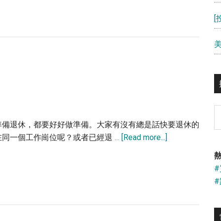
入
場：
10
個
不
投
資
的
藉
S
口
th
準備退休，都要好好做準備。大家有沒有總是話快要退休的
si
about
同一個工作崗位呢？或者已經退 …
[Read more...]
...
10
熱
大
退
休
殺
手