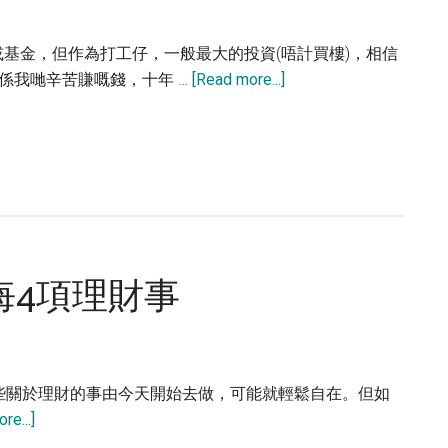
優
化
基金，但作為打工仔，一般最大的投資(唔計買樓)，相信
about
都係我哋辛苦賺嘅錢，十年 …
[Read more...]
5
個
免
費
工
具
讓
悔4項理財事
MPF
做
得
更
出
些關於理財的事由今天開始去做，可能就輕鬆自在。但如
色
about
re...]
今