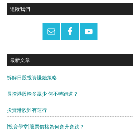
宜
Primary
追蹤我們
攻
Sidebar
最新文章
拆解日股投資賺錢策略
長揸港股輸多贏少 何不轉跑道？
投資港股難有運行
[投資學堂]股票價格為何會升會跌？