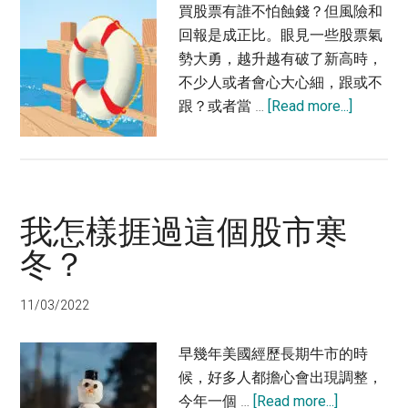
買股票有誰不怕蝕錢？但風險和
後
回報是成正比。眼見一些股票氣
果
勢大勇，越升越有破了新高時，
及
不少人或者會心大心細，跟或不
影
about
跟？或者當 …
[Read more...]
響
投
資
怕
蝕
我怎樣捱過這個股市寒
錢
怎
冬？
麼
辦？
11/03/2022
2
招
早幾年美國經歷長期牛市的時
幫
候，好多人都擔心會出現調整，
你
about
今年一個 …
[Read more...]