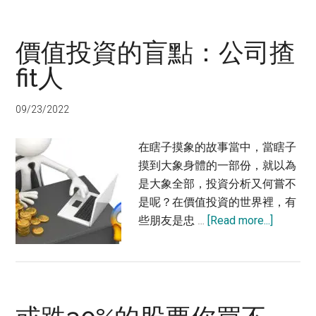
市
你
價值投資的盲點：公司揸
會
做
fit人
甚
麼？
09/23/2022
在瞎子摸象的故事當中，當瞎子
摸到大象身體的一部份，就以為
是大象全部，投資分析又何嘗不
是呢？在價值投資的世界裡，有
about
些朋友是忠 …
[Read more...]
價
值
投
資
的