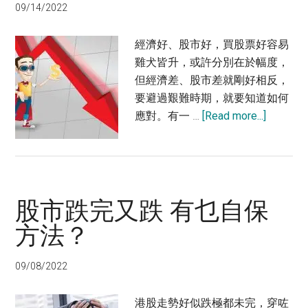
09/14/2022
不
買
經濟好、股市好，買股票好容易
雞犬皆升，或許分別在於幅度，
但經濟差、股市差就剛好相反，
要避過艱難時期，就要知道如何
about
應對。有一 …
[Read more...]
經
濟
差、
股
股市跌完又跌 有乜自保
市
差
方法？
買
甚
09/08/2022
麼
股
港股走勢好似跌極都未完，穿咗