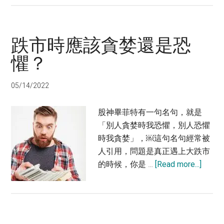
股
最
賺
跌市時應該貪婪還是恐
錢
時
懼？
光
已
05/14/2022
逝
但
股神畢菲特有一句名句，就是
仍
「別人貪婪時我恐懼，別人恐懼
值
時我貪婪」，￼這句名句經常被
得
人引用，問題是真正遇上大跌市
投
about
的時候，你是 …
[Read more...]
資
跌
市
時
應