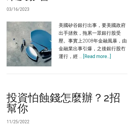
03/16/2023
美國矽谷銀行出事，要美國政府
出手拯救，拖累一眾銀行股受
壓。事實上2008年金融風暴，由
金融業出事引爆，之後銀行股冇
about
運行，經 …
[Read more...]
美
國
矽
谷
投資怕蝕錢怎麼辦？2招
銀
行
幫你
出
事
11/25/2022
前
原