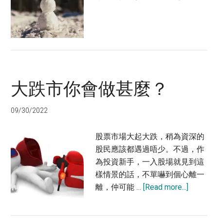
我
怎
樣
捱
過
這
大跌市你會做甚麼？
個
股
市
09/30/2022
寒
冬？
股票市場大起大跌，稍為資深的
股民應該都遇過唔少。不過，作
為投資新手，一入股場就見到這
樣情景的話，不單嚇到個心離一
about
離，仲可能 …
[Read more...]
大
跌