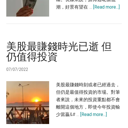
abo
潮，好景有望在 …
[Read more...]
小
散
戶
3
美股最賺錢時光已逝 但
個
最
仍值得投資
易
輸
07/07/2022
錢
的
美股最賺錢時刻或者已經過去，
原
但仍是最值得投資的市場。對筆
因
者來說，未來的投資重點都不會
離開這個地方，即使今年投資輸
about
少當贏&# …
[Read more...]
美