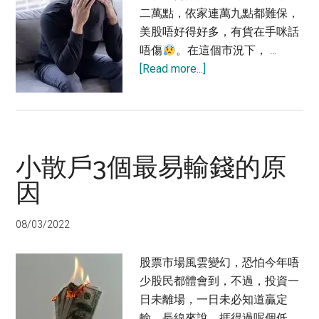
票？
二萬點，依家連萬九點都難保，
美股唔好得好多，有貨在手咪話
唔傷
。在這個市況下， …
about
[Read more...]
股
市
跌
完
小散戶3個最易輸錢的原
又
跌
因
有
乜
08/03/2022
自
保
股票市場風雲變幻，恐怕今年唔
方
少股民都體會到，不過，投資一
法？
日未離場，一日未必知道贏定
輸。長線來說，捱得過呢個低