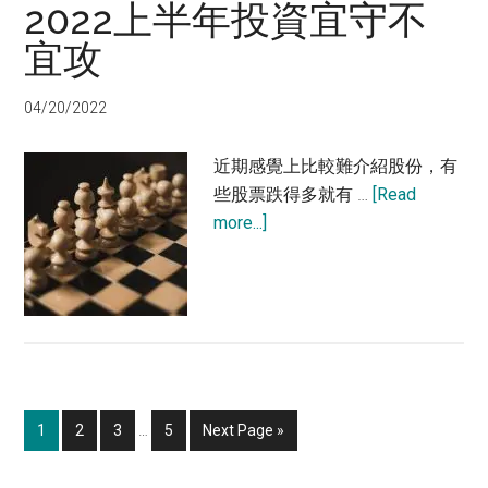
2022上半年投資宜守不
該
貪
宜攻
婪
還
04/20/2022
是
恐
近期感覺上比較難介紹股份，有
懼？
些股票跌得多就有 …
[Read
about
more...]
2022
上
半
年
投
資
宜
Interim
Page
Page
Page
Page
Go
1
2
3
…
5
Next Page »
pages
守
to
omitted
不