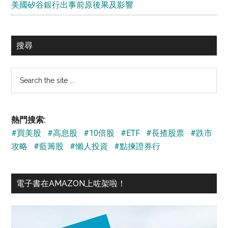
美國矽谷銀行出事前原後果及影響
搜尋
Search
the
site
...
熱門搜索:
#買美股
#高息股
#10倍股
#ETF
#長揸股票
#跌市
攻略
#藍籌股
#懶人投資
#點揀證券行
電子書在AMAZON上咗架啦！