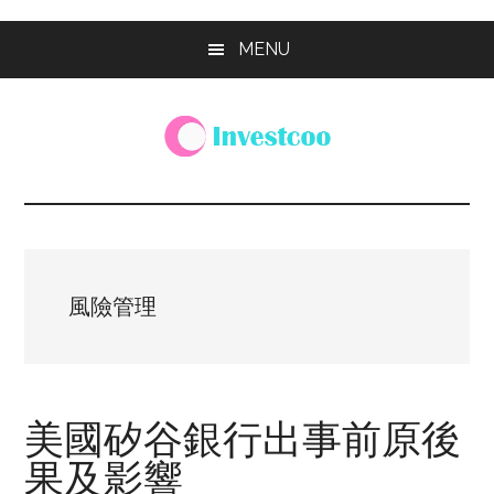
Skip
Skip
Skip
MENU
to
to
to
main
primary
footer
content
sidebar
Investcoo
一
個
生
活
化
風險管理
的
投
資
網
美國矽谷銀行出事前原後
站
果及影響