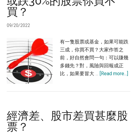
或跌30%的股票你買不
盲
買？
點：
公
09/20/2022
司
揸
有一隻股票或基金，如果可能跌
fit
三成，你買不買？大家作答之
人
前，好自然會問一句：可以賺幾
多錢先？對，風險與回報成正
abo
比，如果要冒大 …
[Read more...]
或
跌
30
的
經濟差、股市差買甚麼股
股
票
票？
你
買